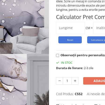
ideie. Scrie un mesaj in comanda si 
introdu dimensiunile exacte ale per
lungime, pentru a evita erorile peret
Calculator Pret Co
CM
×
Observații pentru personaliz
IN STOC
Durata de livrare:
2-3 zile
ADAUG
Cod Produs:
C552
Ai nevoie de