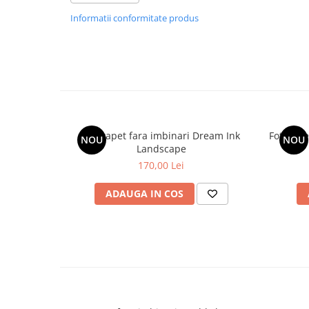
Informatii conformitate produs
Fototapet fara imbinari Dream Ink
Fototape
NOU
NOU
Landscape
170,00 Lei
ADAUGA IN COS