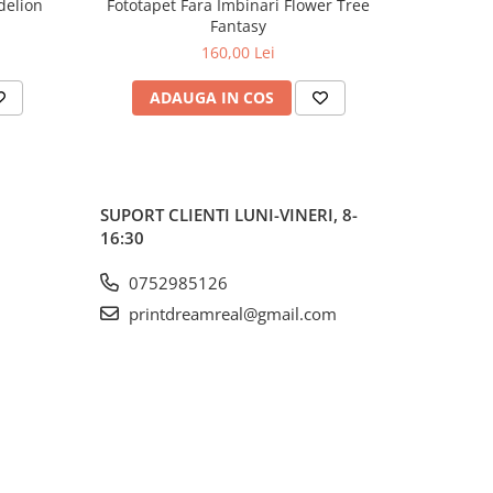
delion
Fototapet Fara Imbinari Flower Tree
Fototapet
Fantasy
160,00 Lei
ADAUGA IN COS
AD
SUPORT CLIENTI
LUNI-VINERI, 8-
16:30
0752985126
printdreamreal@gmail.com