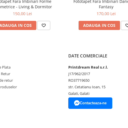
otapet Fara Imbinari Forme
Fototapet Fara Imbinari Dan
metrice - Living & Dormitor
Fantasy
150,00 Lei
170,00 Lei
ADAUGA IN COS
ADAUGA IN COS
DATE COMERCIALE
 Plata
Printdream Real s.r.l.
e Retur
j17/962/2017
de retur
RO37719650
Produselor
str. Cetatianu Ioan, 15
Galati, Galati
Contacteaza-ne