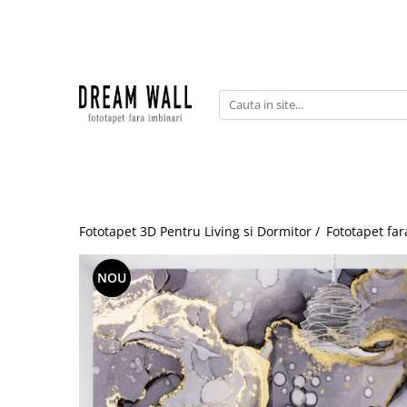
Fototapet fara imbinari
ExclusivArt
Abstract
Arhitectura
Fluid Art
Forme Geometrice
Fototapet 3D Pentru Living si Dormitor /
Fototapet far
Fototapet 3D
Frescă
NOU
Frunze
Natura
Peisaj
Pentru copii