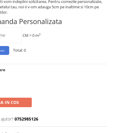
iti vom indeplini solicitarea. Pentru comezile personalizate,
etelui tau, noi ii v-om adauga 5cm pe inaltime si 10cm pe
ilor.
manda Personalizata
2
CM =
0
m
Total:
0
are
A IN COS
 ajutor?
0752985126