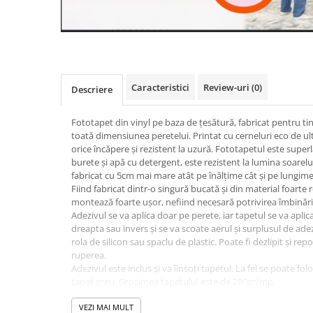
Caracteristici
Review-uri
(0)
Descriere
Fototapet din vinyl pe baza de țesătură, fabricat pentru ti
toată dimensiunea peretelui. Printat cu cerneluri eco de ul
orice încăpere și rezistent la uzură. Fototapetul este super
burete și apă cu detergent, este rezistent la lumina soarelui
fabricat cu 5cm mai mare atât pe înălțime cât și pe lungime
Fiind fabricat dintr-o singură bucată și din material foarte r
montează foarte ușor, nefiind necesară potrivirea îmbinăril
Adezivul se va aplica doar pe perete, iar tapetul se va aplic
dreapta sau invers și se va scoate aerul și surplusul de adez
rola de silicon sau spaclu de plastic. Poate fi dezlipit și rep
ruperea.
Adezivul este inclus și va îinsoți tapetul. La fel se poate fol
tapet greu. Grosimea tapetului este de 280gr/mp.
Fototapetul va fi expediat intr-un tub de carton care ii va as
VEZI MAI MULT