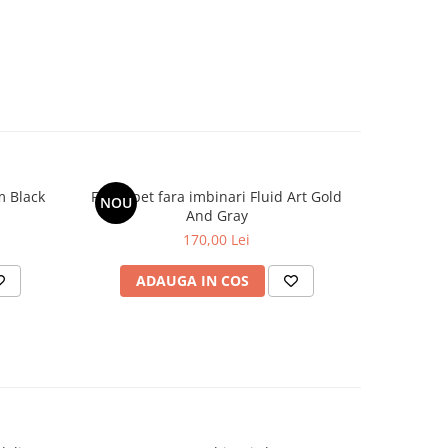
m Black
Fototapet fara imbinari Fluid Art Gold
NOU
And Gray
170,00 Lei
ADAUGA IN COS