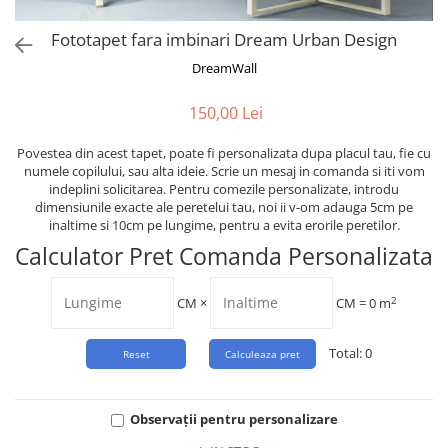
Tropical
Watercolor
Fototapet fara imbinari Dream Urban Design
DreamWall
150,00 Lei
Povestea din acest tapet, poate fi personalizata dupa placul tau, fie cu
numele copilului, sau alta ideie. Scrie un mesaj in comanda si iti vom
indeplini solicitarea. Pentru comezile personalizate, introdu
dimensiunile exacte ale peretelui tau, noi ii v-om adauga 5cm pe
inaltime si 10cm pe lungime, pentru a evita erorile peretilor.
Calculator Pret Comanda Personalizata
2
CM
×
CM =
0
m
Total:
0
Observații pentru personalizare