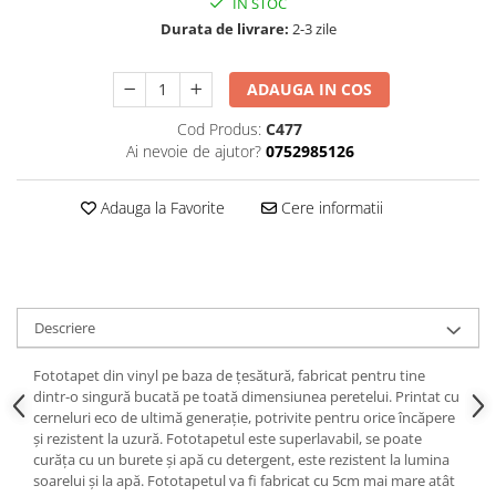
IN STOC
Durata de livrare:
2-3 zile
ADAUGA IN COS
Cod Produs:
C477
Ai nevoie de ajutor?
0752985126
Adauga la Favorite
Cere informatii
Descriere
Fototapet din vinyl pe baza de țesătură, fabricat pentru tine
dintr-o singură bucată pe toată dimensiunea peretelui. Printat cu
cerneluri eco de ultimă generație, potrivite pentru orice încăpere
și rezistent la uzură. Fototapetul este superlavabil, se poate
curăța cu un burete și apă cu detergent, este rezistent la lumina
soarelui și la apă. Fototapetul va fi fabricat cu 5cm mai mare atât