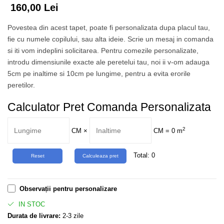
Tropical
160,00 Lei
Watercolor
Povestea din acest tapet, poate fi personalizata dupa placul tau,
fie cu numele copilului, sau alta ideie. Scrie un mesaj in comanda
si iti vom indeplini solicitarea. Pentru comezile personalizate,
introdu dimensiunile exacte ale peretelui tau, noi ii v-om adauga
5cm pe inaltime si 10cm pe lungime, pentru a evita erorile
peretilor.
Calculator Pret Comanda Personalizata
2
CM
×
CM =
0
m
Total:
0
Observații pentru personalizare
IN STOC
Durata de livrare:
2-3 zile