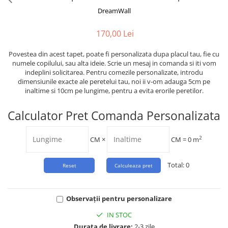
Tropical
DreamWall
Watercolor
170,00 Lei
Povestea din acest tapet, poate fi personalizata dupa placul tau, fie cu
numele copilului, sau alta ideie. Scrie un mesaj in comanda si iti vom
indeplini solicitarea. Pentru comezile personalizate, introdu
dimensiunile exacte ale peretelui tau, noi ii v-om adauga 5cm pe
inaltime si 10cm pe lungime, pentru a evita erorile peretilor.
Calculator Pret Comanda Personalizata
2
CM
×
CM =
0
m
Total:
0
Observații pentru personalizare
IN STOC
Durata de livrare:
2-3 zile