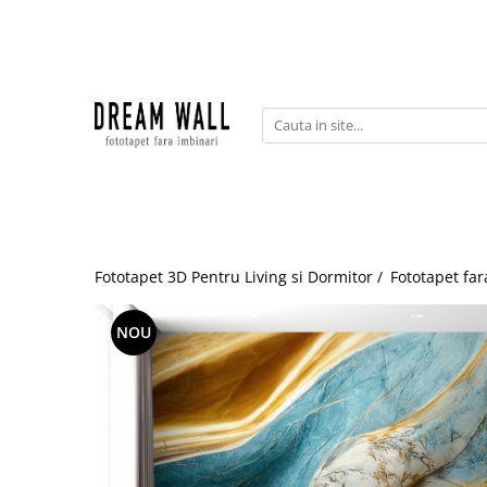
Fototapet fara imbinari
ExclusivArt
Abstract
Arhitectura
Fluid Art
Forme Geometrice
Fototapet 3D Pentru Living si Dormitor /
Fototapet far
Fototapet 3D
Frescă
NOU
Frunze
Natura
Peisaj
Pentru copii