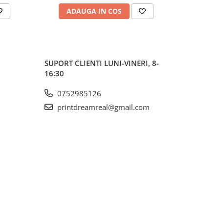
ADAUGA IN COS
AD
SUPORT CLIENTI
LUNI-VINERI, 8-
16:30
0752985126
printdreamreal@gmail.com