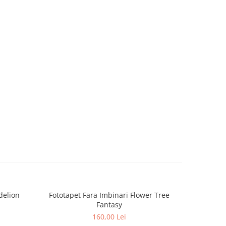
delion
Fototapet Fara Imbinari Flower Tree
Fototapet
Fantasy
160,00 Lei