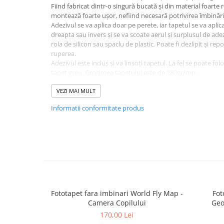
Fiind fabricat dintr-o singură bucată și din material foarte r
montează foarte ușor, nefiind necesară potrivirea îmbinăril
Adezivul se va aplica doar pe perete, iar tapetul se va aplic
dreapta sau invers și se va scoate aerul și surplusul de adez
rola de silicon sau spaclu de plastic. Poate fi dezlipit și rep
ruperea.
Adezivul este inclus și va îinsoți tapetul. La fel se poate fol
tapet greu. Grosimea tapetului este de 280gr/mp.
Fototapetul va fi expediat intr-un tub de carton care ii va as
VEZI MAI MULT
Informatii conformitate produs
Fototapet fara imbinari World Fly Map -
Fot
Camera Copilului
Geo
170,00 Lei