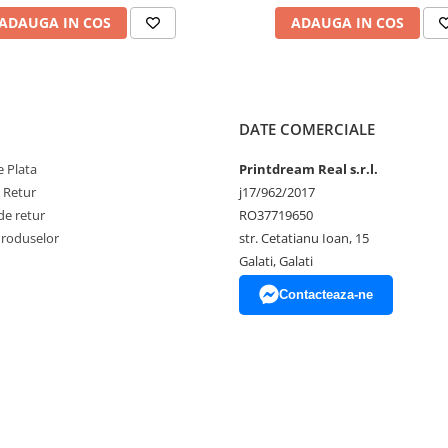
ADAUGA IN COS
ADAUGA IN COS
DATE COMERCIALE
 Plata
Printdream Real s.r.l.
e Retur
j17/962/2017
de retur
RO37719650
Produselor
str. Cetatianu Ioan, 15
Galati, Galati
Contacteaza-ne