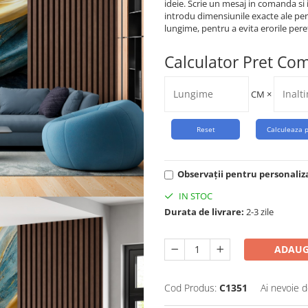
ideie. Scrie un mesaj in comanda si 
introdu dimensiunile exacte ale per
lungime, pentru a evita erorile peret
Calculator Pret Co
CM
×
Observații pentru personaliz
IN STOC
Durata de livrare:
2-3 zile
ADAUG
Cod Produs:
C1351
Ai nevoie d