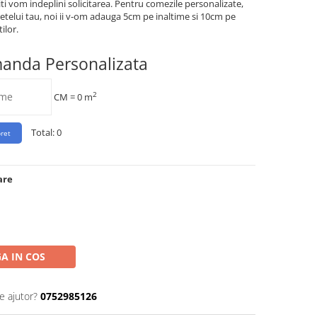
iti vom indeplini solicitarea. Pentru comezile personalizate,
etelui tau, noi ii v-om adauga 5cm pe inaltime si 10cm pe
ilor.
manda Personalizata
2
CM =
0
m
Total:
0
are
A IN COS
e ajutor?
0752985126