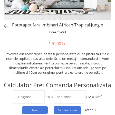
Tropical
Watercolor
Fototapet fara imbinari African Tropical Jungle
DreamWall
170,00 Lei
Povestea din acest tapet, poate fi personalizata dupa placul tau, fie cu
numele copilului, sau alta ideie. Scrie un mesaj in comanda si iti vom
indeplini solicitarea. Pentru comezile personalizate, introdu
dimensiunile exacte ale peretelui tau, noi ii v-om adauga 5cm pe
inaltime si 10cm pe lungime, pentru a evita erorile peretilor.
Calculator Pret Comanda Personalizata
2
CM
×
CM =
0
m
Total:
0