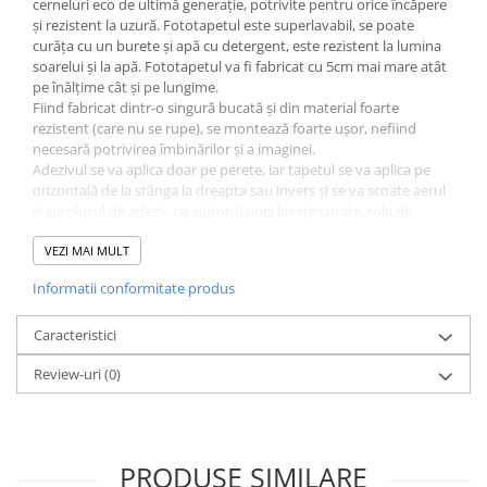
cerneluri eco de ultimă generație, potrivite pentru orice încăpere
și rezistent la uzură. Fototapetul este superlavabil, se poate
curăța cu un burete și apă cu detergent, este rezistent la lumina
soarelui și la apă. Fototapetul va fi fabricat cu 5cm mai mare atât
pe înălțime cât și pe lungime.
Fiind fabricat dintr-o singură bucată și din material foarte
rezistent (care nu se rupe), se montează foarte ușor, nefiind
necesară potrivirea îmbinărilor și a imaginei.
Adezivul se va aplica doar pe perete, iar tapetul se va aplica pe
orizontală de la stânga la dreapta sau invers și se va scoate aerul
și surplusul de adeziv cu ajutorul unei lavete curate, rola de
silicon sau spaclu de plastic. Poate fi dezlipit și repozitionat cu
ușurință fără a risca ruperea.
VEZI MAI MULT
Adezivul este inclus și va îinsoți tapetul. La fel se poate folosi
Informatii conformitate produs
adeziv pastă la găleată, pentru tapet greu. Grosimea tapetului
este de 280gr/mp.
Fototapetul va fi expediat intr-un tub de carton care ii va asigura
Caracteristici
protectia la livrare.
Review-uri
(0)
PRODUSE SIMILARE