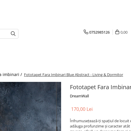
0752985126
0,00
a imbinari /
Fototapet Fara Imbinari Blue Abstract - Living & Dormitor
Fototapet Fara Imbinar
DreamWall
170,00 Lei
Înfrumusețează-ți spațiul de locuit
adăuga profunzime și caracter atât î