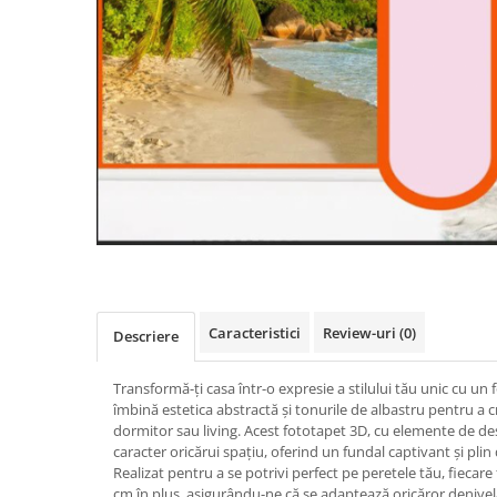
Caracteristici
Review-uri
(0)
Descriere
Transformă-ți casa într-o expresie a stilului tău unic cu un
îmbină estetica abstractă și tonurile de albastru pentru a c
dormitor sau living. Acest fototapet 3D, cu elemente de d
caracter oricărui spațiu, oferind un fundal captivant și plin
Realizat pentru a se potrivi perfect pe peretele tău, fiecar
cm în plus, asigurându-ne că se adaptează oricăror denivelă