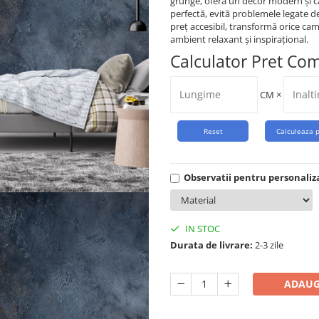
grunge, oferă un decor modern și c
perfectă, evită problemele legate de
preț accesibil, transformă orice came
ambient relaxant și inspirațional.
Calculator Pret Co
CM
×
Observatii pentru personaliz
IN STOC
Durata de livrare:
2-3 zile
ADAUG