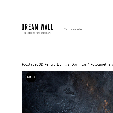
Fototapet fara imbinari
ExclusivArt
Abstract
Arhitectura
Fluid Art
Forme Geometrice
Fototapet 3D Pentru Living si Dormitor /
Fototapet far
Fototapet 3D
Frescă
NOU
Frunze
Natura
Peisaj
Pentru copii