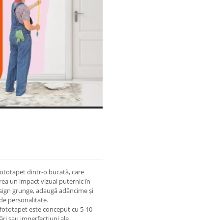
 fototapet dintr-o bucată, care
rea un impact vizual puternic în
esign grunge, adaugă adâncime și
 de personalitate.
e fototapet este conceput cu 5-10
ri sau imperfecțiuni ale