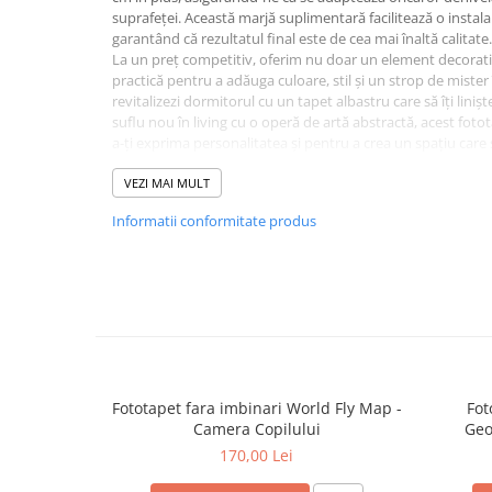
suprafeței. Această marjă suplimentară facilitează o instala
garantând că rezultatul final este de cea mai înaltă calitate.
La un preț competitiv, oferim nu doar un element decorativ
practică pentru a adăuga culoare, stil și un strop de mister în
revitalizezi dormitorul cu un tapet albastru care să îți liniș
suflu nou în living cu o operă de artă abstractă, acest foto
a-ți exprima personalitatea și pentru a crea un spațiu care 
Optează pentru acest fototapet abstract și albastru pentru
tale cu o piesă de accent modernă și sofisticată, care să ins
VEZI MAI MULT
cameră într-o galerie de artă contemporană.
Informatii conformitate produs
Fototapet fara imbinari World Fly Map -
Fot
Camera Copilului
Geo
170,00 Lei