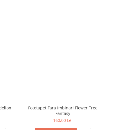
delion
Fototapet Fara Imbinari Flower Tree
Fototapet
Fantasy
160,00 Lei