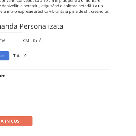
aptivant. Conceput cu 5-10 cm în plus pentru o montare
 denivelările peretelui, asigurând o aplicare netedă. La un
ră într-o expresie artistică vibrantă și plină de stil, creând un
manda Personalizata
2
CM =
0
m
Total:
0
are
A IN COS