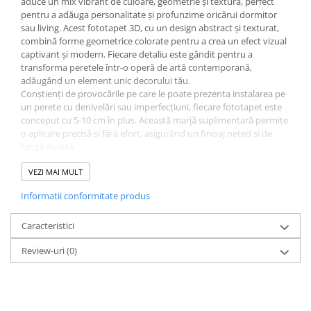
aduce un mix vibrant de culoare, geometrie și textură, perfect
pentru a adăuga personalitate și profunzime oricărui dormitor
sau living. Acest fototapet 3D, cu un design abstract și texturat,
combină forme geometrice colorate pentru a crea un efect vizual
captivant și modern. Fiecare detaliu este gândit pentru a
transforma peretele într-o operă de artă contemporană,
adăugând un element unic decorului tău.
Conștienți de provocările pe care le poate prezenta instalarea pe
un perete cu denivelări sau imperfecțiuni, fiecare fototapet este
conceput cu 5-10 cm în plus. Această marjă suplimentară permite
o aplicare precisă și fără efort, asigurând un finisaj neted și de
lungă durată.
La un preț competitiv, oferim o opțiune accesibilă pentru a
revitaliza orice spațiu, oferindu-ți posibilitatea de a-ți exprima
VEZI MAI MULT
stilul personal prin decor. Acest fototapet nu doar îmbunătățește
Informatii conformitate produs
estetica camerei, ci și stimulează creativitatea și bunăstarea,
transformând casa într-un loc unde te vei simți mereu inspirat.
Optează pentru acest fototapet colorat, geometric și abstract
Caracteristici
pentru a aduce energie, stil și o notă de modernitate în locuința
Review-uri
(0)
ta, creând un ambient care reflectă cele mai noi tendințe în
designul interior.