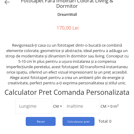
Fototapet Fara Imbinari Colorat Living &
Tropical
Dormitor
Watercolor
DreamWall
170,00 Lei
Revigorează-ți casa cu un fototapet dintr-o bucată ce combină
elemente colorate, geometrice și abstracte, ideal pentru a adăuga un
strop de modernitate și dinamism în dormitor sau living. Conceput cu
5-10 cm în plus pentru a ușura instalarea și a compensa
imperfecțiunile peretelui, acest fototapet 3D transformă instantaneu
orice spațiu, oferind un efect vizual impresionant la un preț accesibil.
Alege acest fototapet pentru a crea un ambient plin de energie și
creativitate, perfect pentru a-ți exprima personalitatea și stilul unic.
Calculator Pret Comanda Personalizata
2
CM
×
CM =
0
m
Total:
0