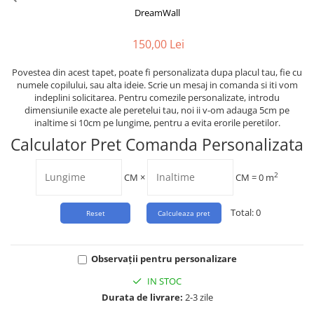
Tropical
DreamWall
Watercolor
150,00 Lei
Povestea din acest tapet, poate fi personalizata dupa placul tau, fie cu
numele copilului, sau alta ideie. Scrie un mesaj in comanda si iti vom
indeplini solicitarea. Pentru comezile personalizate, introdu
dimensiunile exacte ale peretelui tau, noi ii v-om adauga 5cm pe
inaltime si 10cm pe lungime, pentru a evita erorile peretilor.
Calculator Pret Comanda Personalizata
2
CM
×
CM =
0
m
Total:
0
Observații pentru personalizare
IN STOC
Durata de livrare:
2-3 zile