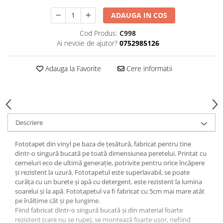
ADAUGA IN COS
Cod Produs:
C998
Ai nevoie de ajutor?
0752985126
Adauga la Favorite
Cere informatii
Descriere
Fototapet din vinyl pe baza de țesătură, fabricat pentru tine
dintr-o singură bucată pe toată dimensiunea peretelui. Printat cu
cerneluri eco de ultimă generație, potrivite pentru orice încăpere
și rezistent la uzură. Fototapetul este superlavabil, se poate
curăța cu un burete și apă cu detergent, este rezistent la lumina
soarelui și la apă. Fototapetul va fi fabricat cu 5cm mai mare atât
pe înălțime cât și pe lungime.
Fiind fabricat dintr-o singură bucată și din material foarte
rezistent (care nu se rupe), se montează foarte ușor, nefiind