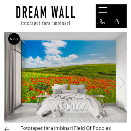
Fototapet fara imbinari
ExclusivArt
NOU
Abstract
Arhitectura
Fluid Art
Forme Geometrice
Fototapet 3D
Frescă
Frunze
Natura
Peisaj
Pentru copii
Fototapet fara imbinari Field Of Poppies