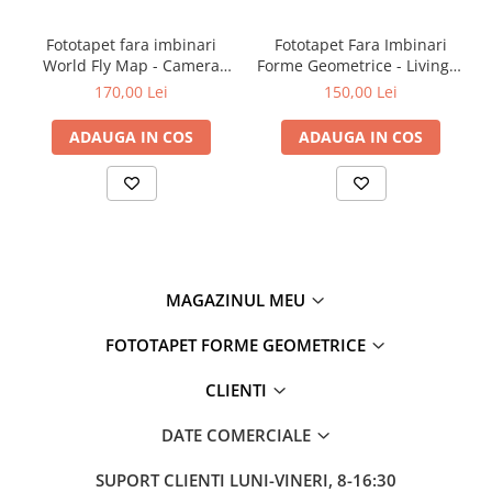
oricărei încăperi, îmbinând armonios eleganța retro cu tonurile
naturale ale designului modern.
Fototapet fara imbinari
Fototapet Fara Imbinari
World Fly Map - Camera
Forme Geometrice - Living &
Copilului
Dormitor
170,00 Lei
150,00 Lei
ADAUGA IN COS
ADAUGA IN COS
MAGAZINUL MEU
FOTOTAPET FORME GEOMETRICE
CLIENTI
DATE COMERCIALE
SUPORT CLIENTI
LUNI-VINERI, 8-16:30