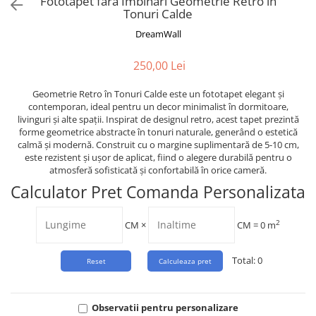
Fototapet fara Imbinari Geometrie Retro în
Tropical
Tonuri Calde
Watercolor
DreamWall
250,00 Lei
Geometrie Retro în Tonuri Calde este un fototapet elegant și
contemporan, ideal pentru un decor minimalist în dormitoare,
livinguri și alte spații. Inspirat de designul retro, acest tapet prezintă
forme geometrice abstracte în tonuri naturale, generând o estetică
calmă și modernă. Construit cu o margine suplimentară de 5-10 cm,
este rezistent și ușor de aplicat, fiind o alegere durabilă pentru o
atmosferă sofisticată și confortabilă în orice cameră.
Calculator Pret Comanda Personalizata
2
CM
×
CM =
0
m
Total:
0
Observatii pentru personalizare