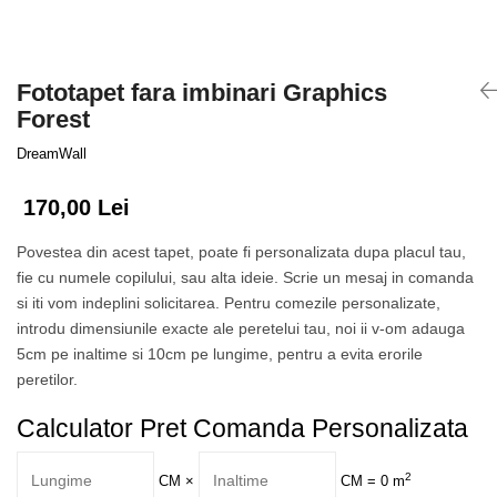
Tropical
Watercolor
Fototapet fara imbinari Graphics
Forest
DreamWall
170,00 Lei
Povestea din acest tapet, poate fi personalizata dupa placul tau,
fie cu numele copilului, sau alta ideie. Scrie un mesaj in comanda
si iti vom indeplini solicitarea. Pentru comezile personalizate,
introdu dimensiunile exacte ale peretelui tau, noi ii v-om adauga
5cm pe inaltime si 10cm pe lungime, pentru a evita erorile
peretilor.
Calculator Pret Comanda Personalizata
2
CM
×
CM =
0
m