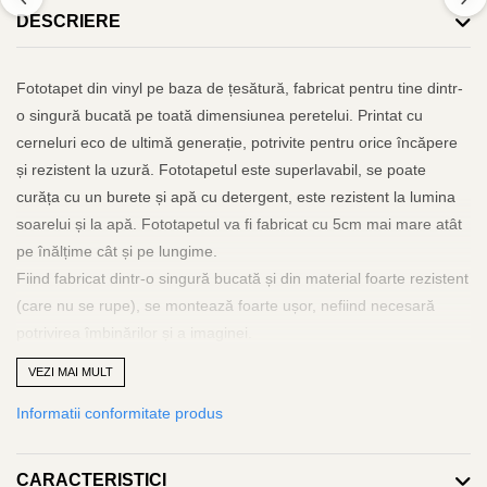
DESCRIERE
Fototapet din vinyl pe baza de țesătură, fabricat pentru tine dintr-
o singură bucată pe toată dimensiunea peretelui. Printat cu
cerneluri eco de ultimă generație, potrivite pentru orice încăpere
și rezistent la uzură. Fototapetul este superlavabil, se poate
curăța cu un burete și apă cu detergent, este rezistent la lumina
soarelui și la apă. Fototapetul va fi fabricat cu 5cm mai mare atât
pe înălțime cât și pe lungime.
Fiind fabricat dintr-o singură bucată și din material foarte rezistent
(care nu se rupe), se montează foarte ușor, nefiind necesară
potrivirea îmbinărilor și a imaginei.
Adezivul se va aplica doar pe perete, iar tapetul se va aplica pe
VEZI MAI MULT
orizontală de la stânga la dreapta sau invers și se va scoate aerul
Informatii conformitate produs
și surplusul de adeziv cu ajutorul unei lavete curate, rola de silicon
sau spaclu de plastic. Poate fi dezlipit și repozitionat cu ușurință
fără a risca ruperea.
CARACTERISTICI