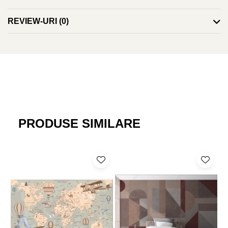
Adezivul este inclus și va îinsoți tapetul. La fel se poate folosi
adeziv pastă la găleată, pentru tapet greu. Grosimea tapetului
REVIEW-URI
(0)
este de 280gr/mp.
Fototapetul va fi expediat intr-un tub de carton care ii va asigura
protectia la livrare.
PRODUSE SIMILARE