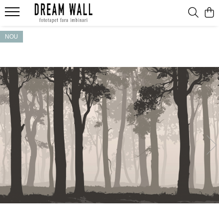
Fototapet fara imbinari
NOU
ExclusivArt
Abstract
Arhitectura
Fluid Art
Forme Geometrice
Fototapet 3D
Frescă
Frunze
Natura
Peisaj
Pentru copii