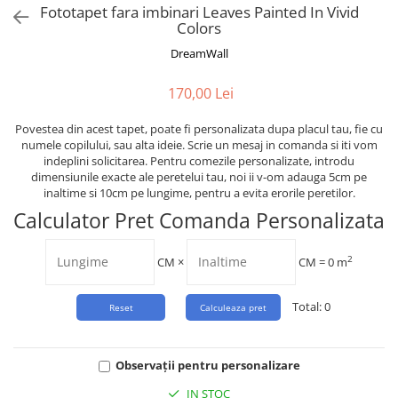
Tropical
Fototapet fara imbinari Leaves Painted In Vivid
Colors
Watercolor
DreamWall
170,00 Lei
Povestea din acest tapet, poate fi personalizata dupa placul tau, fie cu
numele copilului, sau alta ideie. Scrie un mesaj in comanda si iti vom
indeplini solicitarea. Pentru comezile personalizate, introdu
dimensiunile exacte ale peretelui tau, noi ii v-om adauga 5cm pe
inaltime si 10cm pe lungime, pentru a evita erorile peretilor.
Calculator Pret Comanda Personalizata
2
CM
×
CM =
0
m
Total:
0
Observații pentru personalizare
IN STOC