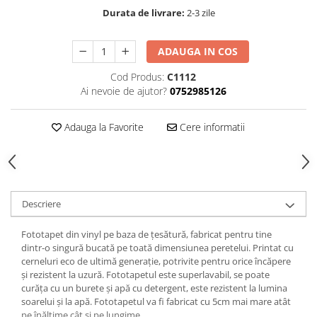
Durata de livrare:
2-3 zile
ADAUGA IN COS
Cod Produs:
C1112
Ai nevoie de ajutor?
0752985126
Adauga la Favorite
Cere informatii
Descriere
Fototapet din vinyl pe baza de țesătură, fabricat pentru tine
dintr-o singură bucată pe toată dimensiunea peretelui. Printat cu
cerneluri eco de ultimă generație, potrivite pentru orice încăpere
și rezistent la uzură. Fototapetul este superlavabil, se poate
curăța cu un burete și apă cu detergent, este rezistent la lumina
soarelui și la apă. Fototapetul va fi fabricat cu 5cm mai mare atât
pe înălțime cât și pe lungime.