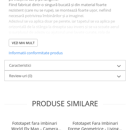
Fiind fabricat dintr-o singură bucată și din material foarte
rezistent (care nu se rupe), se montează foarte ușor, nefiind
necesară potrivirea îmbinărilor și a imaginei.
Adezivul se va aplica doar pe perete, iar tapetul se va aplica pe
orizontală de la stânga la dreapta sau invers și se va scoate aerul
și surplusul de adeziv cu ajutorul unei lavete curate, rola de
silicon sau spaclu de plastic. Poate fi dezlipit și repozitionat cu
ușurință fără a risca ruperea.
VEZI MAI MULT
Adezivul este inclus și va îinsoți tapetul. La fel se poate folosi
Informatii conformitate produs
adeziv pastă la găleată, pentru tapet greu. Grosimea tapetului
este de 280gr/mp.
Fototapetul va fi expediat intr-un tub de carton care ii va asigura
Caracteristici
protectia la livrare.
Review-uri
(0)
PRODUSE SIMILARE
Fototapet fara imbinari
Fototapet Fara Imbinari
World Fly Map - Camera
Forme Geometrice - Living &