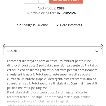
Cod Produs:
C983
Ai nevoie de ajutor?
0752985126
Adauga la Favorite
Cere informatii
Descriere
Fototapet din vinyl pe baza de țesătură, fabricat pentru tine
dintr-o singură bucată pe toată dimensiunea peretelui. Printat cu
cerneluri eco de ultimă generație, potrivite pentru orice încăpere
și rezistent la uzură. Fototapetul este superlavabil, se poate
curăța cu un burete și apă cu detergent, este rezistent la lumina
soarelui și la apă. Fototapetul va fi fabricat cu 5cm mai mare atât
pe înălțime cât și pe lungime.
Fiind fabricat dintr-o singură bucată și din material foarte
rezistent (care nu se rupe), se montează foarte ușor, nefiind
necesară potrivirea îmbinărilor și a imaginei.
Adezivul se va aplica doar pe perete, iar tapetul se va aplica pe