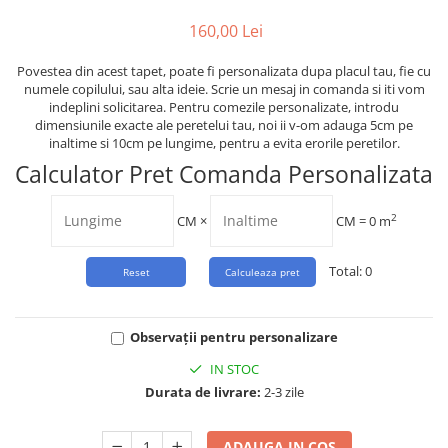
Tropical
160,00 Lei
Watercolor
Povestea din acest tapet, poate fi personalizata dupa placul tau, fie cu
numele copilului, sau alta ideie. Scrie un mesaj in comanda si iti vom
indeplini solicitarea. Pentru comezile personalizate, introdu
dimensiunile exacte ale peretelui tau, noi ii v-om adauga 5cm pe
inaltime si 10cm pe lungime, pentru a evita erorile peretilor.
Calculator Pret Comanda Personalizata
2
CM
×
CM =
0
m
Total:
0
Observații pentru personalizare
IN STOC
Durata de livrare:
2-3 zile
ADAUGA IN COS