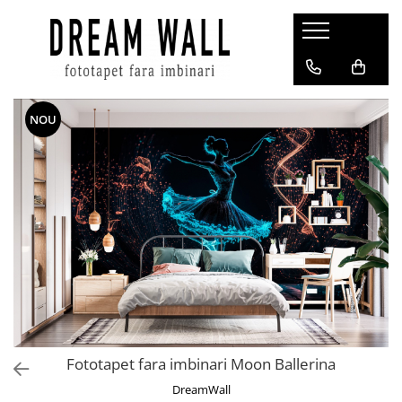
Fototapet fara imbinari
ExclusivArt
NOU
Abstract
Arhitectura
Fluid Art
Forme Geometrice
Fototapet 3D
Frescă
Frunze
Natura
Peisaj
Fototapet fara imbinari Moon Ballerina
Pentru copii
DreamWall