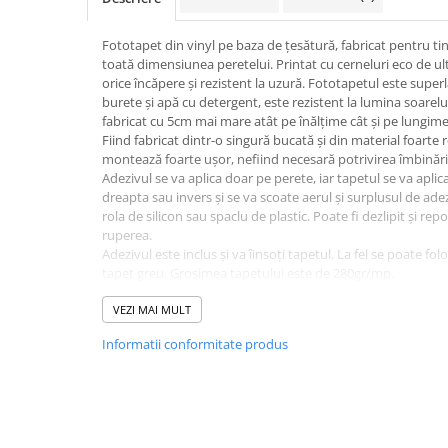
Fototapet din vinyl pe baza de țesătură, fabricat pentru ti
toată dimensiunea peretelui. Printat cu cerneluri eco de ul
orice încăpere și rezistent la uzură. Fototapetul este super
burete și apă cu detergent, este rezistent la lumina soarelui
fabricat cu 5cm mai mare atât pe înălțime cât și pe lungime
Fiind fabricat dintr-o singură bucată și din material foarte r
montează foarte ușor, nefiind necesară potrivirea îmbinăril
Adezivul se va aplica doar pe perete, iar tapetul se va aplic
dreapta sau invers și se va scoate aerul și surplusul de adez
rola de silicon sau spaclu de plastic. Poate fi dezlipit și rep
ruperea.
Adezivul este inclus și va îinsoți tapetul. La fel se poate fol
tapet greu. Grosimea tapetului este de 280gr/mp.
Fototapetul va fi expediat intr-un tub de carton care ii va as
VEZI MAI MULT
Informatii conformitate produs