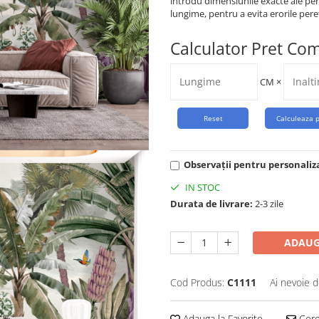
introdu dimensiunile exacte ale per
lungime, pentru a evita erorile peret
Calculator Pret Co
CM
×
Observații pentru personaliz
IN STOC
Durata de livrare:
2-3 zile
ADAUG
Cod Produs:
C1111
Ai nevoie d
Adauga la Favorite
Cere 