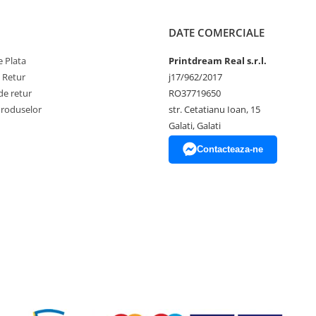
DATE COMERCIALE
 Plata
Printdream Real s.r.l.
e Retur
j17/962/2017
de retur
RO37719650
Produselor
str. Cetatianu Ioan, 15
Galati, Galati
Contacteaza-ne