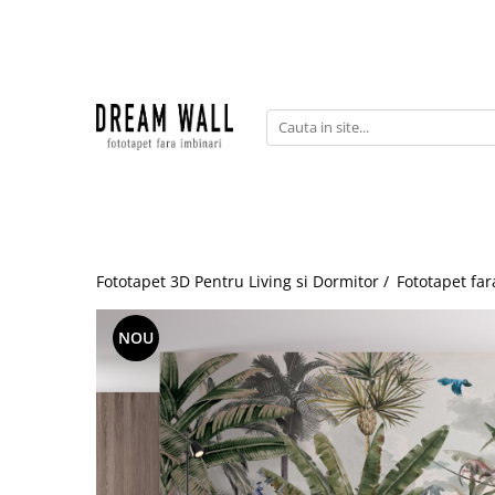
Fototapet fara imbinari
ExclusivArt
Abstract
Arhitectura
Fluid Art
Forme Geometrice
Fototapet 3D Pentru Living si Dormitor /
Fototapet far
Fototapet 3D
Frescă
NOU
Frunze
Natura
Peisaj
Pentru copii