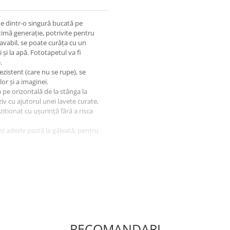
ne dintr-o singură bucată pe
timă generație, potrivite pentru
lavabil, se poate curăța cu un
 și la apă. Fototapetul va fi
.
ezistent (care nu se rupe), se
or și a imaginei.
a pe orizontală de la stânga la
iv cu ajutorul unei lavete curate,
ozitionat cu ușurință fără a risca
osi adeziv pastă la găleată, pentru
igura protectia la livrare.
RECOMANDARI