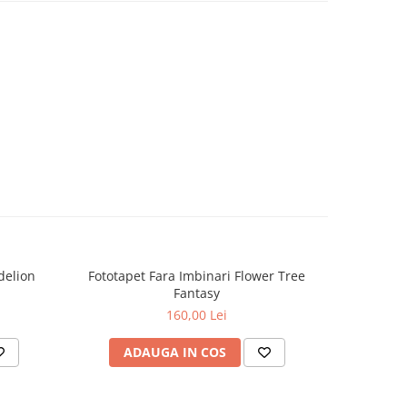
delion
Fototapet Fara Imbinari Flower Tree
Fototapet
Fantasy
160,00 Lei
ADAUGA IN COS
AD