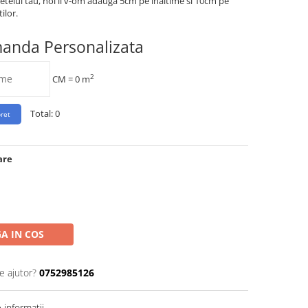
etelui tau, noi ii v-om adauga 5cm pe inaltime si 10cm pe
ilor.
manda Personalizata
2
CM =
0
m
Total:
0
are
A IN COS
e ajutor?
0752985126
informatii