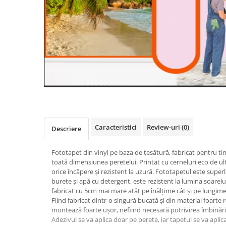
Caracteristici
Review-uri
(0)
Descriere
Fototapet din vinyl pe baza de țesătură, fabricat pentru ti
toată dimensiunea peretelui. Printat cu cerneluri eco de ul
orice încăpere și rezistent la uzură. Fototapetul este super
burete și apă cu detergent, este rezistent la lumina soarelui
fabricat cu 5cm mai mare atât pe înălțime cât și pe lungime
Fiind fabricat dintr-o singură bucată și din material foarte r
montează foarte ușor, nefiind necesară potrivirea îmbinăril
Adezivul se va aplica doar pe perete, iar tapetul se va aplic