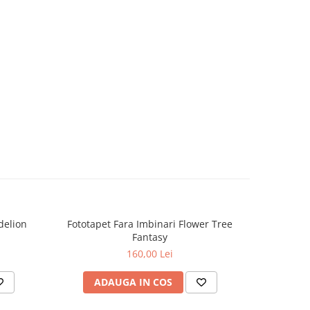
delion
Fototapet Fara Imbinari Flower Tree
Fototapet
Fantasy
160,00 Lei
ADAUGA IN COS
AD