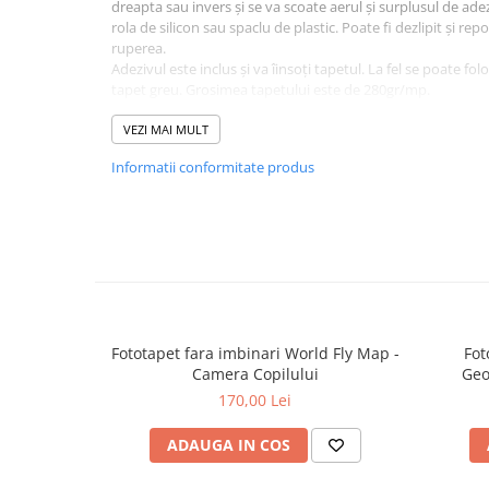
dreapta sau invers și se va scoate aerul și surplusul de adez
rola de silicon sau spaclu de plastic. Poate fi dezlipit și rep
ruperea.
Adezivul este inclus și va îinsoți tapetul. La fel se poate fol
tapet greu. Grosimea tapetului este de 280gr/mp.
Fototapetul va fi expediat intr-un tub de carton care ii va as
VEZI MAI MULT
Informatii conformitate produs
Fototapet fara imbinari World Fly Map -
Fot
Camera Copilului
Geo
170,00 Lei
ADAUGA IN COS