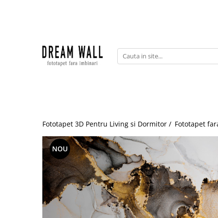
Fototapet fara imbinari
ExclusivArt
Abstract
Arhitectura
Fluid Art
Forme Geometrice
Fototapet 3D Pentru Living si Dormitor /
Fototapet far
Fototapet 3D
Frescă
NOU
Frunze
Natura
Peisaj
Pentru copii