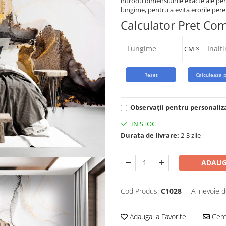
introdu dimensiunile exacte ale per
lungime, pentru a evita erorile peret
Calculator Pret Co
CM
×
Observații pentru personaliz
IN STOC
Durata de livrare:
2-3 zile
ADAUG
Cod Produs:
C1028
Ai nevoie d
Adauga la Favorite
Cere 