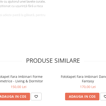
iv cu ajutorul unei lavete curate,
ozitionat cu ușurință fără a risca
osi adeziv pastă la găleată, pentru
igura protectia la livrare.
PRODUSE SIMILARE
otapet Fara Imbinari Forme
Fototapet Fara Imbinari Dan
metrice - Living & Dormitor
Fantasy
150,00 Lei
170,00 Lei
ADAUGA IN COS
ADAUGA IN COS