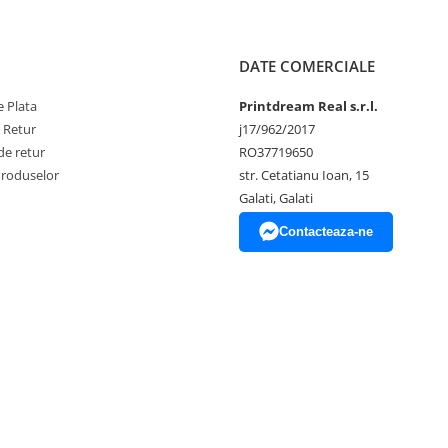
DATE COMERCIALE
 Plata
Printdream Real s.r.l.
e Retur
j17/962/2017
de retur
RO37719650
Produselor
str. Cetatianu Ioan, 15
Galati, Galati
Contacteaza-ne