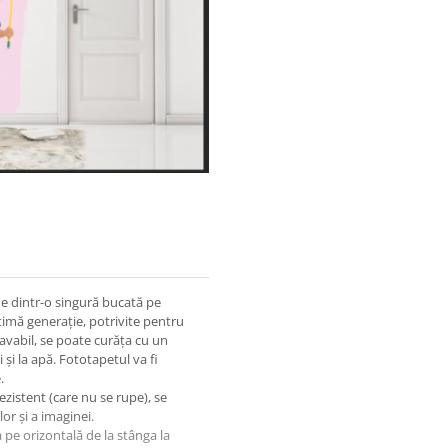
ne dintr-o singură bucată pe
timă generație, potrivite pentru
lavabil, se poate curăța cu un
 și la apă. Fototapetul va fi
.
ezistent (care nu se rupe), se
or și a imaginei.
a pe orizontală de la stânga la