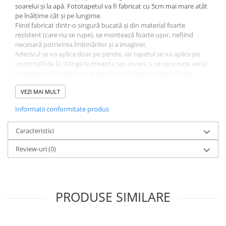
soarelui și la apă. Fototapetul va fi fabricat cu 5cm mai mare atât
pe înălțime cât și pe lungime.
Fiind fabricat dintr-o singură bucată și din material foarte
rezistent (care nu se rupe), se montează foarte ușor, nefiind
necesară potrivirea îmbinărilor și a imaginei.
Adezivul se va aplica doar pe perete, iar tapetul se va aplica pe
orizontală de la stânga la dreapta sau invers și se va scoate aerul
și surplusul de adeziv cu ajutorul unei lavete curate, rola de
silicon sau spaclu de plastic. Poate fi dezlipit și repozitionat cu
ușurință fără a risca ruperea.
VEZI MAI MULT
Adezivul este inclus și va îinsoți tapetul. La fel se poate folosi
Informatii conformitate produs
adeziv pastă la găleată, pentru tapet greu. Grosimea tapetului
este de 280gr/mp.
Fototapetul va fi expediat intr-un tub de carton care ii va asigura
Caracteristici
protectia la livrare.
Review-uri
(0)
PRODUSE SIMILARE