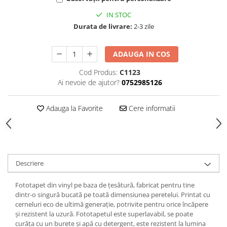
IN STOC
Durata de livrare:
2-3 zile
ADAUGA IN COS
Cod Produs:
C1123
Ai nevoie de ajutor?
0752985126
Adauga la Favorite
Cere informatii
Descriere
Fototapet din vinyl pe baza de țesătură, fabricat pentru tine
dintr-o singură bucată pe toată dimensiunea peretelui. Printat cu
cerneluri eco de ultimă generație, potrivite pentru orice încăpere
și rezistent la uzură. Fototapetul este superlavabil, se poate
curăța cu un burete și apă cu detergent, este rezistent la lumina