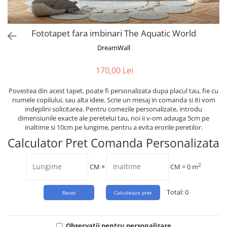
Tropical
Watercolor
Fototapet fara imbinari The Aquatic World
DreamWall
170,00 Lei
Povestea din acest tapet, poate fi personalizata dupa placul tau, fie cu
numele copilului, sau alta ideie. Scrie un mesaj in comanda si iti vom
indeplini solicitarea. Pentru comezile personalizate, introdu
dimensiunile exacte ale peretelui tau, noi ii v-om adauga 5cm pe
inaltime si 10cm pe lungime, pentru a evita erorile peretilor.
Calculator Pret Comanda Personalizata
2
CM
×
CM =
0
m
Total:
0
Observații pentru personalizare