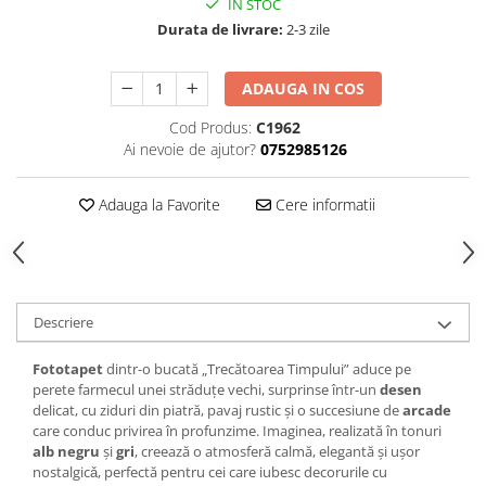
IN STOC
Durata de livrare:
2-3 zile
ADAUGA IN COS
Cod Produs:
C1962
Ai nevoie de ajutor?
0752985126
Adauga la Favorite
Cere informatii
Descriere
Fototapet
dintr-o bucată „Trecătoarea Timpului” aduce pe
perete farmecul unei străduțe vechi, surprinse într-un
desen
delicat, cu ziduri din piatră, pavaj rustic și o succesiune de
arcade
care conduc privirea în profunzime. Imaginea, realizată în tonuri
alb negru
și
gri
, creează o atmosferă calmă, elegantă și ușor
nostalgicǎ, perfectă pentru cei care iubesc decorurile cu