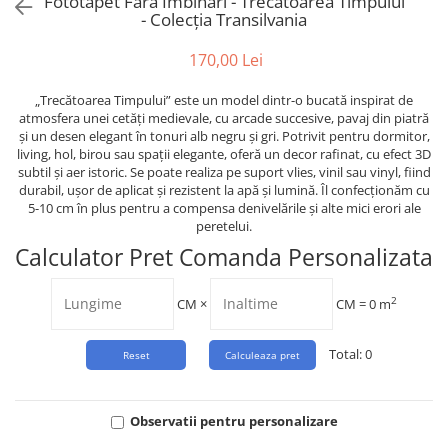
Fototapet Fara Imbinari - Trecătoarea Timpului
Tropical
- Colecția Transilvania
Watercolor
170,00 Lei
„Trecătoarea Timpului” este un model dintr-o bucată inspirat de
atmosfera unei cetăți medievale, cu arcade succesive, pavaj din piatră
și un desen elegant în tonuri alb negru și gri. Potrivit pentru dormitor,
living, hol, birou sau spații elegante, oferă un decor rafinat, cu efect 3D
subtil și aer istoric. Se poate realiza pe suport vlies, vinil sau vinyl, fiind
durabil, ușor de aplicat și rezistent la apă și lumină. Îl confecționăm cu
5-10 cm în plus pentru a compensa denivelările și alte mici erori ale
peretelui.
Calculator Pret Comanda Personalizata
2
CM
×
CM =
0
m
Total:
0
Observatii pentru personalizare