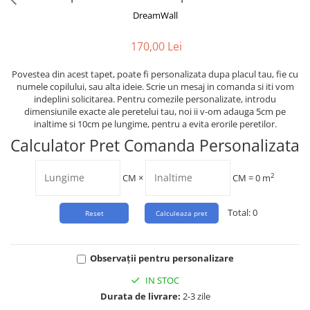
Tropical
DreamWall
Watercolor
170,00 Lei
Povestea din acest tapet, poate fi personalizata dupa placul tau, fie cu
numele copilului, sau alta ideie. Scrie un mesaj in comanda si iti vom
indeplini solicitarea. Pentru comezile personalizate, introdu
dimensiunile exacte ale peretelui tau, noi ii v-om adauga 5cm pe
inaltime si 10cm pe lungime, pentru a evita erorile peretilor.
Calculator Pret Comanda Personalizata
2
CM
×
CM =
0
m
Total:
0
Observații pentru personalizare
IN STOC
Durata de livrare:
2-3 zile