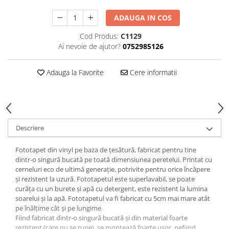
ADAUGA IN COS
Cod Produs:
C1129
Ai nevoie de ajutor?
0752985126
Adauga la Favorite
Cere informatii
Descriere
Fototapet din vinyl pe baza de țesătură, fabricat pentru tine
dintr-o singură bucată pe toată dimensiunea peretelui. Printat cu
cerneluri eco de ultimă generație, potrivite pentru orice încăpere
și rezistent la uzură. Fototapetul este superlavabil, se poate
curăța cu un burete și apă cu detergent, este rezistent la lumina
soarelui și la apă. Fototapetul va fi fabricat cu 5cm mai mare atât
pe înălțime cât și pe lungime.
Fiind fabricat dintr-o singură bucată și din material foarte
rezistent (care nu se rupe), se montează foarte ușor, nefiind