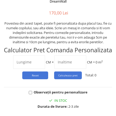
Tropical
DreamWall
Watercolor
170,00 Lei
Povestea din acest tapet, poate fi personalizata dupa placul tau, fie cu
numele copilului, sau alta ideie. Scrie un mesaj in comanda si iti vom
indeplini solicitarea. Pentru comezile personalizate, introdu
dimensiunile exacte ale peretelui tau, noi ii v-om adauga 5cm pe
inaltime si 10cm pe lungime, pentru a evita erorile peretilor.
Calculator Pret Comanda Personalizata
2
CM
×
CM =
0
m
Total:
0
Observații pentru personalizare
IN STOC
Durata de livrare:
2-3 zile