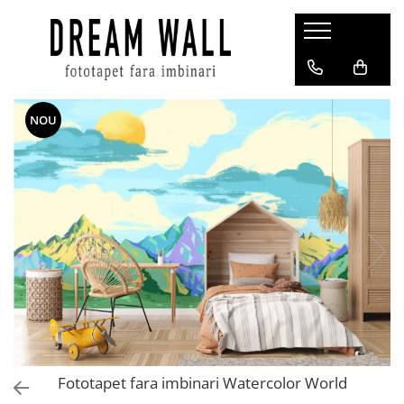
Fototapet fara imbinari
ExclusivArt
NOU
Abstract
Arhitectura
Fluid Art
Forme Geometrice
Fototapet 3D
Frescă
Frunze
Natura
Peisaj
Pentru copii
Fototapet fara imbinari Watercolor World