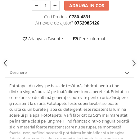
ADAUGA IN COS
Cod Produs:
C780-4831
Ai nevoie de ajutor?
0752985126
Adauga la Favorite
Cere informatii
Descriere
Fototapet din vinyl pe baza de țesătură, fabricat pentru tine
dintr-o singură bucată pe toată dimensiunea peretelui. Printat cu
cerneluri eco de ultimă generație, potrivite pentru orice încăpere
și rezistent la uzură. Fototapetul este superlavabil, se poate
curăța cu un burete și apă cu detergent, este rezistent la lumina
soarelui și la apă. Fototapetul va fi fabricat cu 5cm mai mare atât
pe înălțime cât și pe lungime. Fiind fabricat dintr-o singură bucată
și din material foarte rezistent (care nu se rupe), se montează
foarte ușor, nefiind necesară potrivirea îmbinărilor și a imaginei.
Adezivul se va aplica doar pe perete, iar tapetul se va aplica pe