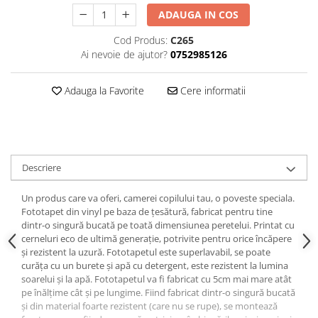
ADAUGA IN COS
Cod Produs:
C265
Ai nevoie de ajutor?
0752985126
Adauga la Favorite
Cere informatii
Descriere
Un produs care va oferi, camerei copilului tau, o poveste speciala.
Fototapet din vinyl pe baza de țesătură, fabricat pentru tine
dintr-o singură bucată pe toată dimensiunea peretelui. Printat cu
cerneluri eco de ultimă generație, potrivite pentru orice încăpere
și rezistent la uzură. Fototapetul este superlavabil, se poate
curăța cu un burete și apă cu detergent, este rezistent la lumina
soarelui și la apă. Fototapetul va fi fabricat cu 5cm mai mare atât
pe înălțime cât și pe lungime. Fiind fabricat dintr-o singură bucată
și din material foarte rezistent (care nu se rupe), se montează