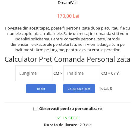
Tropical
DreamWall
Watercolor
170,00 Lei
Povestea din acest tapet, poate fi personalizata dupa placul tau, fie cu
numele copilului, sau alta ideie. Scrie un mesaj in comanda si iti vom
indeplini solicitarea. Pentru comezile personalizate, introdu
dimensiunile exacte ale peretelui tau, noi ii v-om adauga 5cm pe
inaltime si 10cm pe lungime, pentru a evita erorile peretilor.
Calculator Pret Comanda Personalizata
2
CM
×
CM =
0
m
Total:
0
Observații pentru personalizare
IN STOC
Durata de livrare:
2-3 zile