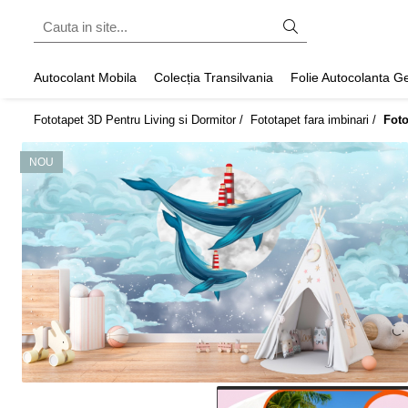
Fototapet fara imbinari
Autocolant Mobila
Colecția Transilvania
Folie Autocolanta 
ExclusivArt
Fototapet 3D Pentru Living si Dormitor /
Fototapet fara imbinari /
Foto
Abstract
Arhitectura
NOU
Fluid Art
Forme Geometrice
Fototapet 3D
Frescă
Frunze
Natura
Peisaj
Pentru copii