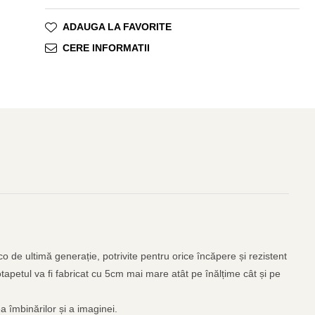
ADAUGA LA FAVORITE
CERE INFORMATII
o de ultimă generație, potrivite pentru orice încăpere și rezistent
otapetul va fi fabricat cu 5cm mai mare atât pe înălțime cât și pe
a îmbinărilor și a imaginei.