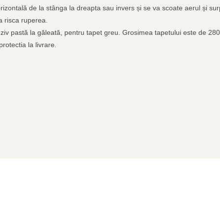
rizontală de la stânga la dreapta sau invers și se va scoate aerul și sur
 a risca ruperea.
adeziv pastă la găleată, pentru tapet greu. Grosimea tapetului este de 28
rotectia la livrare.