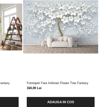
Fantasy
Fototapet Fara Imbinari Flower Tree Fantasy
Fo
Do
160,00 Lei
15
ADAUGA IN COS