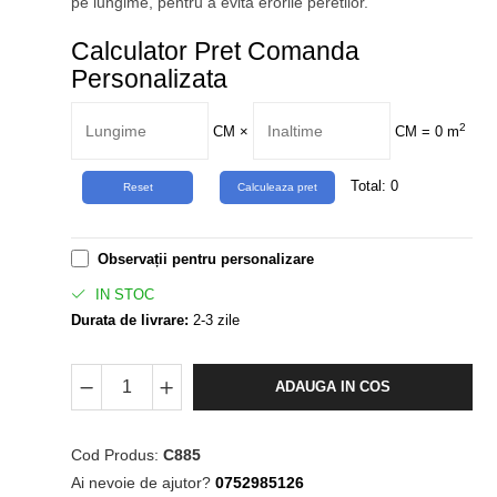
pe lungime, pentru a evita erorile peretilor.
Calculator Pret Comanda
Personalizata
2
CM
×
CM =
0
m
Total:
0
Observații pentru personalizare
IN STOC
Durata de livrare:
2-3 zile
ADAUGA IN COS
Cod Produs:
C885
Ai nevoie de ajutor?
0752985126