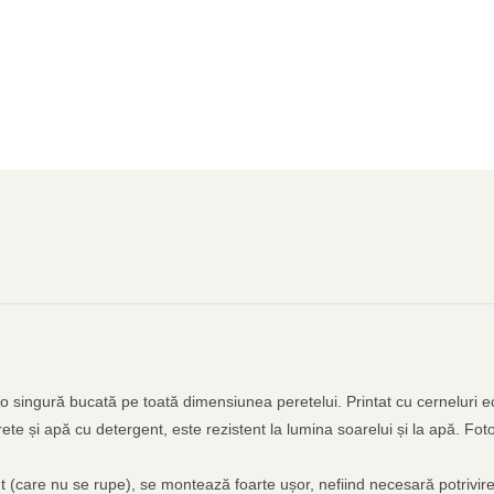
-o singură bucată pe toată dimensiunea peretelui. Printat cu cerneluri ec
ete și apă cu detergent, este rezistent la lumina soarelui și la apă. Fot
ent (care nu se rupe), se montează foarte ușor, nefiind necesară potrivire