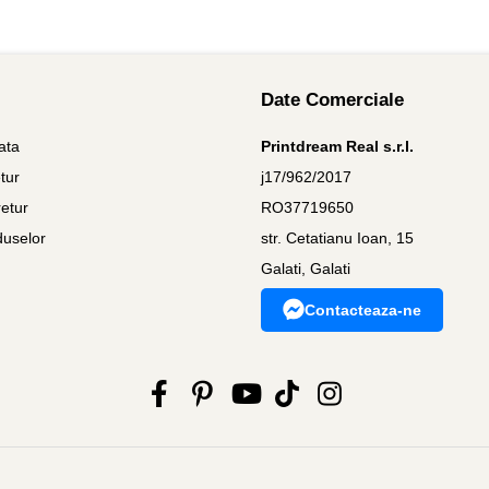
Date Comerciale
ata
Printdream Real s.r.l.
tur
j17/962/2017
etur
RO37719650
duselor
str. Cetatianu Ioan, 15
Galati, Galati
Contacteaza-ne