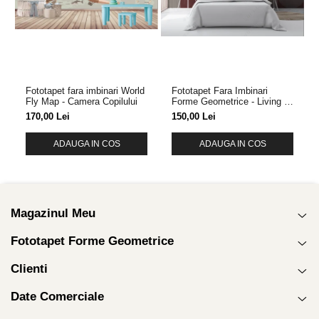
Fototapet fara imbinari World
Fototapet Fara Imbinari
Fly Map - Camera Copilului
Forme Geometrice - Living &
Dormitor
170,00 Lei
150,00 Lei
ADAUGA IN COS
ADAUGA IN COS
Magazinul Meu
Fototapet Forme Geometrice
Clienti
Date Comerciale