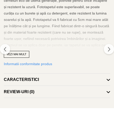
cerneluri eco de ultimă generație, potrivite pentru orice încăpere
și rezistent la uzură. Fototapetul este superlavabil, se poate
curăța cu un burete și apă cu detergent, este rezistent la lumina
soarelui și la apă. Fototapetul va fi fabricat cu 5cm mai mare atât
pe înălțime cât și pe lungime. Fiind fabricat dintr-o singură bucată
și din material foarte rezistent (care nu se rupe), se montează
foarte ușor, nefiind necesară potrivirea îmbinărilor și a imaginei.
Adezivul se va aplica doar pe perete, iar tapetul se va aplica pe
orizontală de la stânga la dreapta sau invers și se va scoate aerul
VEZI MAI MULT
și surplusul de adeziv cu ajutorul unei lavete curate, rola de silicon
Informatii conformitate produs
sau spaclu de plastic. Poate fi dezlipit și repozitionat cu ușurință
fără a risca ruperea. Adezivul este inclus și va îinsoți tapetul. La
fel se poate folosi adeziv pastă la găleată, pentru tapet greu.
CARACTERISTICI
Grosimea tapetului este de 280gr/mp. Fototapetul va fi expediat
intr-un tub de carton care ii va asigura protectia la livrare.
REVIEW-URI
(0)