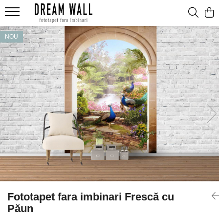
Fototapet fara imbinari
NOU
ExclusivArt
Abstract
Arhitectura
Fluid Art
Forme Geometrice
Fototapet 3D
Frescă
Frunze
Natura
Peisaj
Fototapet fara imbinari Frescă cu
Pentru copii
Păun