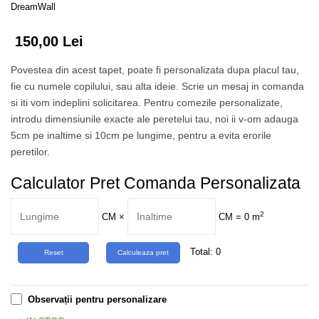
Tropical
DreamWall
Watercolor
150,00 Lei
Povestea din acest tapet, poate fi personalizata dupa placul tau,
fie cu numele copilului, sau alta ideie. Scrie un mesaj in comanda
si iti vom indeplini solicitarea. Pentru comezile personalizate,
introdu dimensiunile exacte ale peretelui tau, noi ii v-om adauga
5cm pe inaltime si 10cm pe lungime, pentru a evita erorile
peretilor.
Calculator Pret Comanda Personalizata
2
CM
×
CM =
0
m
Total:
0
Observații pentru personalizare