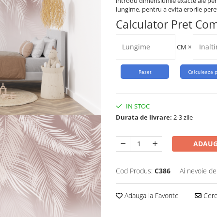
introdu dimensiunile exacte ale per
lungime, pentru a evita erorile peret
Calculator Pret Co
CM
×
IN STOC
Durata de livrare:
2-3 zile
ADAUG
Cod Produs:
C386
Ai nevoie de
Adauga la Favorite
Cere 