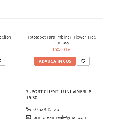
delion
Fototapet Fara Imbinari Flower Tree
Fototapet
Fantasy
160,00 Lei
ADAUGA IN COS
AD
SUPORT CLIENTI
LUNI-VINERI, 8-
16:30
0752985126
printdreamreal@gmail.com