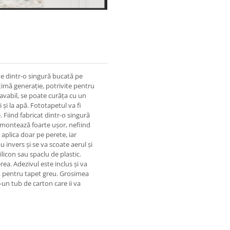
ne dintr-o singură bucată pe
timă generație, potrivite pentru
lavabil, se poate curăța cu un
 și la apă. Fototapetul va fi
 Fiind fabricat dintr-o singură
e montează foarte ușor, nefiind
 aplica doar pe perete, iar
u invers și se va scoate aerul și
ilicon sau spaclu de plastic.
rea. Adezivul este inclus și va
tă, pentru tapet greu. Grosimea
-un tub de carton care ii va