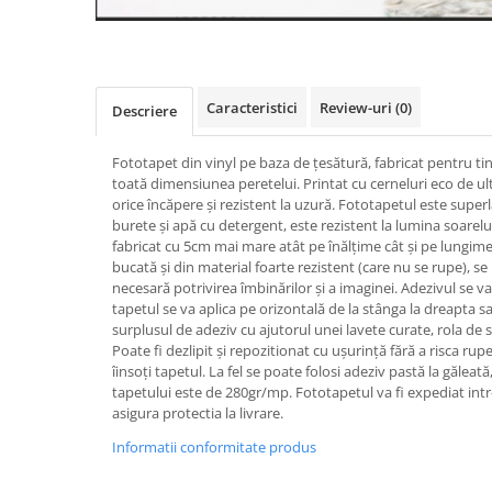
Caracteristici
Review-uri
(0)
Descriere
Fototapet din vinyl pe baza de țesătură, fabricat pentru ti
toată dimensiunea peretelui. Printat cu cerneluri eco de ul
orice încăpere și rezistent la uzură. Fototapetul este super
burete și apă cu detergent, este rezistent la lumina soarelui
fabricat cu 5cm mai mare atât pe înălțime cât și pe lungime.
bucată și din material foarte rezistent (care nu se rupe), s
necesară potrivirea îmbinărilor și a imaginei. Adezivul se va
tapetul se va aplica pe orizontală de la stânga la dreapta sa
surplusul de adeziv cu ajutorul unei lavete curate, rola de s
Poate fi dezlipit și repozitionat cu ușurință fără a risca rupe
îinsoți tapetul. La fel se poate folosi adeziv pastă la gălea
tapetului este de 280gr/mp. Fototapetul va fi expediat intr
asigura protectia la livrare.
Informatii conformitate produs