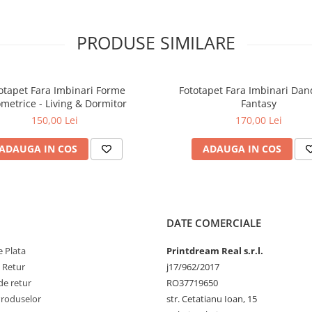
PRODUSE SIMILARE
otapet Fara Imbinari Forme
Fototapet Fara Imbinari Dan
metrice - Living & Dormitor
Fantasy
150,00 Lei
170,00 Lei
ADAUGA IN COS
ADAUGA IN COS
DATE COMERCIALE
 Plata
Printdream Real s.r.l.
e Retur
j17/962/2017
de retur
RO37719650
Produselor
str. Cetatianu Ioan, 15