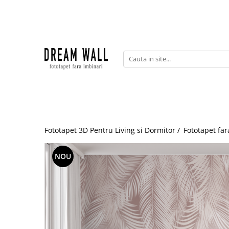
Fototapet fara imbinari
ExclusivArt
Abstract
Arhitectura
Fluid Art
Forme Geometrice
Fototapet 3D Pentru Living si Dormitor /
Fototapet far
Fototapet 3D
Frescă
NOU
Frunze
Natura
Peisaj
Pentru copii