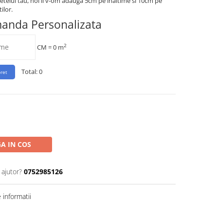
etelui tau, noi ii v-om adauga 5cm pe inaltime si 10cm pe
ilor.
manda Personalizata
2
CM =
0
m
Total:
0
A IN COS
 ajutor?
0752985126
informatii