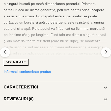
o singură bucată pe toată dimensiunea peretelui. Printat cu
cerneluri eco de ultimă generație, potrivite pentru orice încăpere
și rezistent la uzură. Fototapetul este superlavabil, se poate
curăța cu un burete și apă cu detergent, este rezistent la lumina
soarelui și la apă. Fototapetul va fi fabricat cu 5cm mai mare atât
pe înălțime cât și pe lungime. Fiind fabricat dintr-o singură bucată
și din material foarte rezistent (care nu se rupe), se montează
foarte ușor, nefiind necesară potrivirea îmbinaărilor și a imaginei.
Adezivul se va aplica doar pe perete, iar tapetul se va aplica pe
orizontală de la stânga la dreapta sau invers și se va scoate aerul
VEZI MAI MULT
și surplusul de adeziv cu ajutorul unei lavete curate, rola de silicon
Informatii conformitate produs
sau spaclu de plastic. Poate fi dezlipit și repozitionat cu ușurință
fără a risca ruperea. Adezivul este inclus și va îinsoți tapetul. La
fel se poate folosi adeziv pastă la găleată, pentru tapet greu.
CARACTERISTICI
Grosimea tapetului este de 280gr/mp. Fototapetul va fi expediat
intr-un tub de carton care ii va asigura protectia la livrare.
REVIEW-URI
(0)