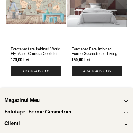
Fototapet fara imbinari World
Fototapet Fara Imbinari
Fly Map - Camera Copilului
Forme Geometrice - Living &
Dormitor
170,00 Lei
150,00 Lei
ADAUGA IN COS
ADAUGA IN COS
Magazinul Meu
Fototapet Forme Geometrice
Clienti