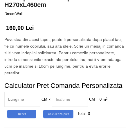
Tropical
H270xL460cm
Watercolor
DreamWall
160,00 Lei
Povestea din acest tapet, poate fi personalizata dupa placul tau,
fie cu numele copilului, sau alta ideie. Scrie un mesaj in comanda
si iti vom indeplini solicitarea. Pentru comezile personalizate,
introdu dimensiunile exacte ale peretelui tau, noi ii v-om adauga
5cm pe inaltime si 10cm pe lungime, pentru a evita erorile
peretilor.
Calculator Pret Comanda Personalizata
2
CM
×
CM =
0
m
Total:
0