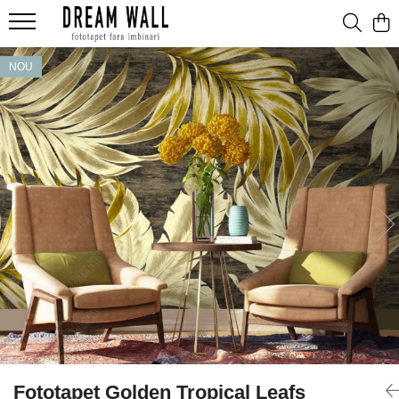
Fototapet fara imbinari
NOU
ExclusivArt
Abstract
Arhitectura
Fluid Art
Forme Geometrice
Fototapet 3D
Frescă
Frunze
Natura
Peisaj
Pentru copii
Fototapet Golden Tropical Leafs