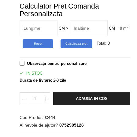
Calculator Pret Comanda
Personalizata
2
CM
×
CM =
0
m
Total:
0
Observații pentru personalizare
IN STOC
Durata de livrare:
2-3 zile
ADAUGA IN COS
Cod Produs:
C444
Ai nevoie de ajutor?
0752985126