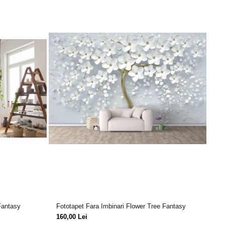
Fantasy
Fototapet Fara Imbinari Flower Tree Fantasy
Fo
Do
160,00 Lei
15