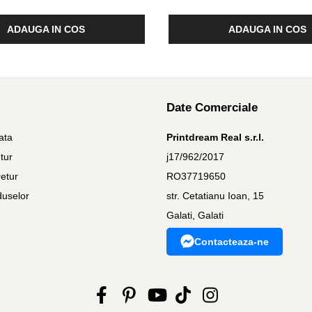
ADAUGA IN COS
ADAUGA IN COS
Date Comerciale
ata
Printdream Real s.r.l.
tur
j17/962/2017
etur
RO37719650
duselor
str. Cetatianu Ioan, 15
Galati, Galati
Contacteaza-ne