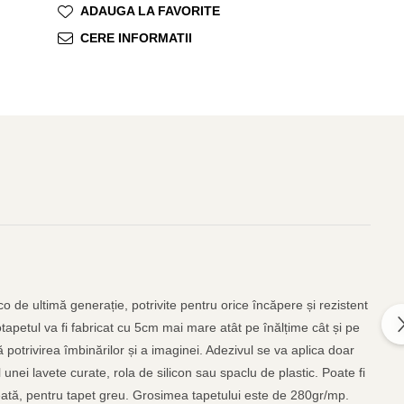
ADAUGA LA FAVORITE
CERE INFORMATII
o de ultimă generație, potrivite pentru orice încăpere și rezistent
otapetul va fi fabricat cu 5cm mai mare atât pe înălțime cât și pe
 potrivirea îmbinărilor și a imaginei. Adezivul se va aplica doar
unei lavete curate, rola de silicon sau spaclu de plastic. Poate fi
găleată, pentru tapet greu. Grosimea tapetului este de 280gr/mp.