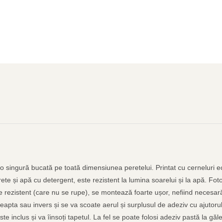
-o singură bucată pe toată dimensiunea peretelui. Printat cu cerneluri ec
ete și apă cu detergent, este rezistent la lumina soarelui și la apă. Fot
te rezistent (care nu se rupe), se montează foarte ușor, nefiind necesară
reapta sau invers și se va scoate aerul și surplusul de adeziv cu ajutorul 
 este inclus și va îinsoți tapetul. La fel se poate folosi adeziv pastă la 