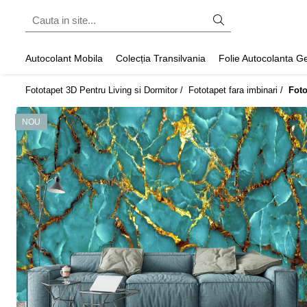
Fototapet fara imbinari
Autocolant Mobila
Colecția Transilvania
Folie Autocolanta 
ExclusivArt
Fototapet 3D Pentru Living si Dormitor /
Fototapet fara imbinari /
Foto
Abstract
Arhitectura
NOU
Fluid Art
Forme Geometrice
Fototapet 3D
Frescă
Frunze
Natura
Peisaj
Pentru copii