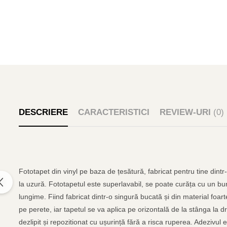
DESCRIERE
CARACTERISTICI
REVIEW-URI
(0)
Fototapet din vinyl pe baza de țesătură, fabricat pentru tine dintr
la uzură. Fototapetul este superlavabil, se poate curăța cu un bur
lungime. Fiind fabricat dintr-o singură bucată și din material foar
pe perete, iar tapetul se va aplica pe orizontală de la stânga la d
dezlipit și repozitionat cu ușurință fără a risca ruperea. Adezivul