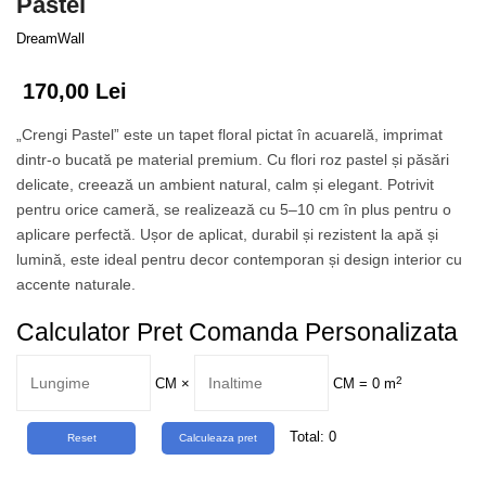
Pastel
Tropical
Watercolor
DreamWall
170,00 Lei
„Crengi Pastel” este un tapet floral pictat în acuarelă, imprimat
dintr-o bucată pe material premium. Cu flori roz pastel și păsări
delicate, creează un ambient natural, calm și elegant. Potrivit
pentru orice cameră, se realizează cu 5–10 cm în plus pentru o
aplicare perfectă. Ușor de aplicat, durabil și rezistent la apă și
lumină, este ideal pentru decor contemporan și design interior cu
accente naturale.
Calculator Pret Comanda Personalizata
2
CM
×
CM =
0
m
Total:
0