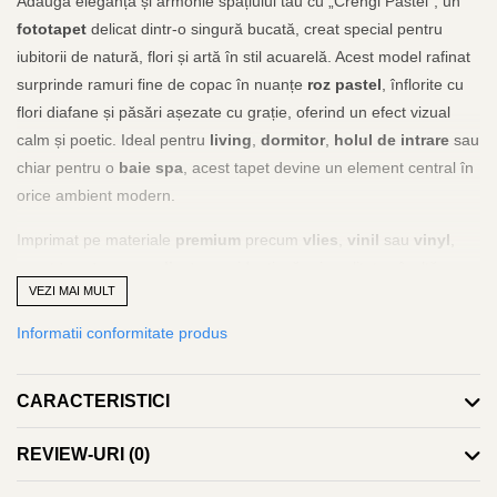
Adaugă eleganță și armonie spațiului tău cu „Crengi Pastel”, un
fototapet
delicat dintr-o singură bucată, creat special pentru
iubitorii de natură, flori și artă în stil acuarelă. Acest model rafinat
surprinde ramuri fine de copac în nuanțe
roz pastel
, înflorite cu
flori diafane și păsări așezate cu grație, oferind un efect vizual
calm și poetic. Ideal pentru
living
,
dormitor
,
holul de intrare
sau
chiar pentru o
baie spa
, acest tapet devine un element central în
orice ambient modern.
Imprimat pe materiale
premium
precum
vlies
,
vinil
sau
vinyl
,
acest
tapet personalizat
se evidențiază prin calitatea înaltă a
VEZI MAI MULT
detaliilor și rezistența în timp. Textura ușor mată reduce reflexiile,
oferind un finisaj elegant și natural. Datorită tehnologiei avansate
Informatii conformitate produs
de printare, obții o
experiență vizuală unică
– aproape un efect
3D
, ca o adevărată
pictură
direct pe perete.
CARACTERISTICI
Potrivit pentru cei care caută
fototapet 3D living
,
tapet dormitor
sau soluții de
decorare perete
inspirate din
natura
, „Crengi
REVIEW-URI
(0)
Pastel” aduce o notă zen și luminozitate subtilă în orice cameră.