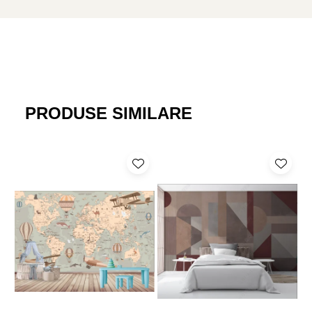
Culorile pastelate, dominate de tonuri de roz, bej și gri, fac acest
tapet decorativ
perfect pentru stiluri contemporane, scandinave
sau japandi.
Pentru o instalare perfectă, vom realiza produsul cu
5–10 cm în
plus față de dimensiunile comandate
, pentru a compensa
eventualele denivelări ale peretelui. Astfel, obții un rezultat fără
PRODUSE SIMILARE
întreruperi vizuale, perfect întins și fără griji.
Alege „Crengi Pastel” dacă îți dorești un
accesoriu decorativ
care îmbină designul cu sensibilitatea artei. Ușor de aplicat,
durabil
,
rezistent la apă și lumină
, acest model este ideal
pentru
renovări interioare
de impact și
accent de design
sofisticat. Disponibil în variante
personalizabile
și cu
variație
tematică
, pentru a se potrivi oricărui spațiu.