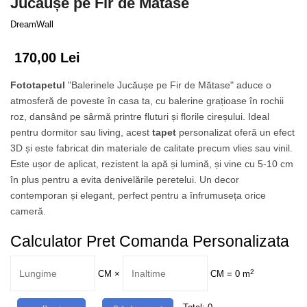
Jucăușe pe Fir de Mătase
Tropical
Watercolor
DreamWall
170,00 Lei
Fototapetul
"Balerinele Jucăușe pe Fir de Mătase" aduce o
atmosferă de poveste în casa ta, cu balerine grațioase în rochii
roz, dansând pe sârmă printre fluturi și florile cireșului. Ideal
pentru dormitor sau living, acest
tapet
personalizat oferă un efect
3D și este fabricat din materiale de calitate precum vlies sau vinil.
Este ușor de aplicat, rezistent la apă și lumină, și vine cu 5-10 cm
în plus pentru a evita denivelările peretelui. Un decor
contemporan și elegant, perfect pentru a înfrumuseța orice
cameră.
Calculator Pret Comanda Personalizata
2
CM
×
CM =
0
m