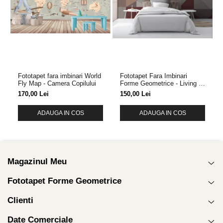
Fototapet fara imbinari World
Fototapet Fara Imbinari
Fly Map - Camera Copilului
Forme Geometrice - Living &
Dormitor
170,00 Lei
150,00 Lei
ADAUGA IN COS
ADAUGA IN COS
Magazinul Meu
Fototapet Forme Geometrice
Clienti
Date Comerciale