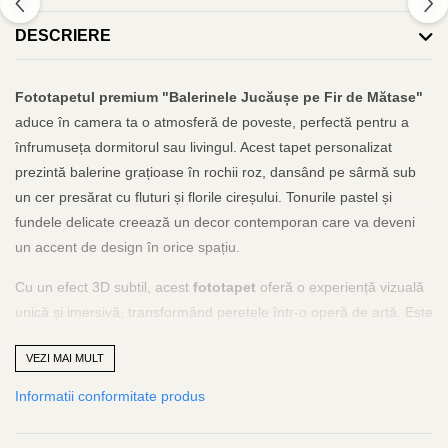
DESCRIERE
Fototapetul premium "Balerinele Jucăușe pe Fir de Mătase"
aduce în camera ta o atmosferă de poveste, perfectă pentru a
înfrumuseța dormitorul sau livingul. Acest tapet personalizat
prezintă balerine grațioase în rochii roz, dansând pe sârmă sub
un cer presărat cu fluturi și florile cireșului. Tonurile pastel și
fundele delicate creează un decor contemporan care va deveni
un accent de design în orice spațiu.
Cu un efect 3D subtil, acest
fototapet
oferă o experiență vizuală
unică și imersivă, transformând peretele într-o operă de artă. Este
ideal pentru renovare interioară și design interior, fiind un
tapet
VEZI MAI MULT
ușor de aplicat și rezistent la apă și lumină. Materialele de
calitate, precum
fototapetul
vlies sau vinil, asigură durabilitatea
Informatii conformitate produs
și longevitatea produsului.