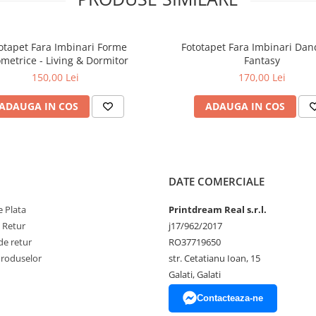
otapet Fara Imbinari Forme
Fototapet Fara Imbinari Dan
metrice - Living & Dormitor
Fantasy
150,00 Lei
170,00 Lei
ADAUGA IN COS
ADAUGA IN COS
DATE COMERCIALE
 Plata
Printdream Real s.r.l.
e Retur
j17/962/2017
de retur
RO37719650
Produselor
str. Cetatianu Ioan, 15
Galati, Galati
Contacteaza-ne