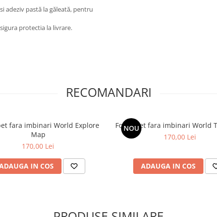
osi adeziv pastă la găleată, pentru
igura protectia la livrare.
RECOMANDARI
et fara imbinari World Explore
Fototapet fara imbinari World
NOU
Map
170,00 Lei
170,00 Lei
ADAUGA IN COS
ADAUGA IN COS
PRODUSE SIMILARE