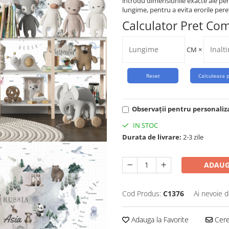
introdu dimensiunile exacte ale per
lungime, pentru a evita erorile peret
Calculator Pret Co
CM
×
Observații pentru personaliz
IN STOC
Durata de livrare:
2-3 zile
ADAUG
Cod Produs:
C1376
Ai nevoie d
Adauga la Favorite
Cere 