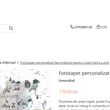
0752985126
0,00
a imbinari /
Fototapet personalizat fara imbinari pentru copii Harta Lumii
Fototapet personalizat
DreamWall
170,00 Lei
Povestea din acest tapet, poate fi p
ideie. Scrie un mesaj in comanda si 