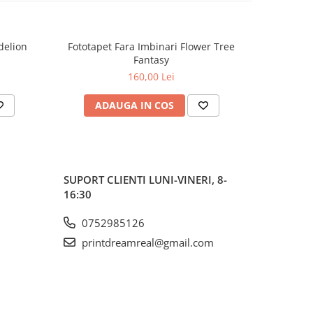
delion
Fototapet Fara Imbinari Flower Tree
Fototapet
Fantasy
160,00 Lei
ADAUGA IN COS
AD
SUPORT CLIENTI
LUNI-VINERI, 8-
16:30
0752985126
printdreamreal@gmail.com