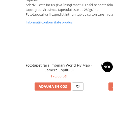
Adezivul este inclus și va îinsoți tapetul. La fel se poate fol
tapet greu. Grosimea tapetului este de 280gr/mp.
Fototapetul va fi expediat intr-un tub de carton care ii va as
Informatii conformitate produs
Fototapet fara imbinari World Fly Map -
Fototap
NOU
Camera Copilului
170,00 Lei
ADAUGA IN COS