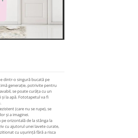
ne dintr-o singură bucată pe
timă generație, potrivite pentru
lavabil, se poate curăța cu un
 și la apă. Fototapetul va fi
.
ezistent (care nu se rupe), se
or și a imaginei.
a pe orizontală de la stânga la
iv cu ajutorul unei lavete curate,
ozitionat cu ușurință fără a risca