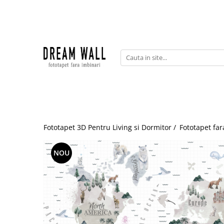
Fototapet fara imbinari
ExclusivArt
Abstract
Arhitectura
Fluid Art
Forme Geometrice
Fototapet 3D Pentru Living si Dormitor /
Fototapet far
Fototapet 3D
Frescă
NOU
Frunze
Natura
Peisaj
Pentru copii