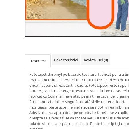
Caracteristici
Review-uri
(0)
Descriere
Fototapet din vinyl pe baza de țesătură, fabricat pentru ti
toată dimensiunea peretelui. Printat cu cerneluri eco de ul
orice încăpere și rezistent la uzură. Fototapetul este super
burete și apă cu detergent, este rezistent la lumina soarelui
fabricat cu 5cm mai mare atât pe înălțime cât și pe lungime
Fiind fabricat dintr-o singură bucată și din material foarte r
montează foarte ușor, nefiind necesară potrivirea îmbinăril
Adezivul se va aplica doar pe perete, iar tapetul se va aplic
dreapta sau invers și se va scoate aerul și surplusul de adez
rola de silicon sau spaclu de plastic. Poate fi dezlipit și rep
ruperea.