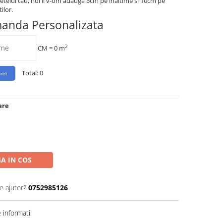
etelui tau, noi ii v-om adauga 5cm pe inaltime si 10cm pe
ilor.
manda Personalizata
2
CM =
0
m
Total:
0
are
A IN COS
e ajutor?
0752985126
informatii