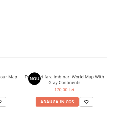
 Tour Map
Fototapet fara imbinari World Map With
NOU
Gray Continents
170,00 Lei
ADAUGA IN COS