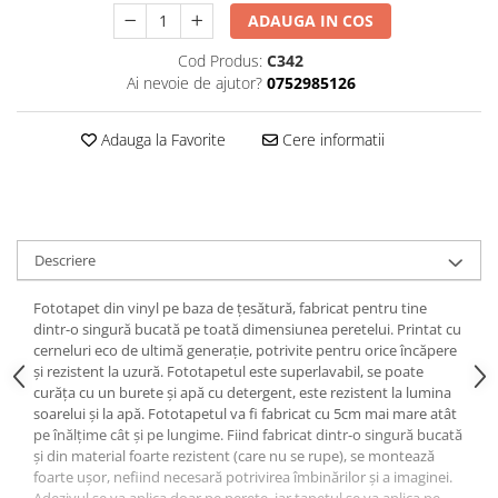
ADAUGA IN COS
Cod Produs:
C342
Ai nevoie de ajutor?
0752985126
Adauga la Favorite
Cere informatii
Descriere
Fototapet din vinyl pe baza de țesătură, fabricat pentru tine
dintr-o singură bucată pe toată dimensiunea peretelui. Printat cu
cerneluri eco de ultimă generație, potrivite pentru orice încăpere
și rezistent la uzură. Fototapetul este superlavabil, se poate
curăța cu un burete și apă cu detergent, este rezistent la lumina
soarelui și la apă. Fototapetul va fi fabricat cu 5cm mai mare atât
pe înălțime cât și pe lungime. Fiind fabricat dintr-o singură bucată
și din material foarte rezistent (care nu se rupe), se montează
foarte ușor, nefiind necesară potrivirea îmbinărilor și a imaginei.
Adezivul se va aplica doar pe perete, iar tapetul se va aplica pe