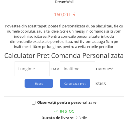
Tropical
DreamWall
Watercolor
160,00 Lei
Povestea din acest tapet, poate fi personalizata dupa placul tau, fie cu
numele copilului, sau alta ideie. Scrie un mesaj in comanda si iti vom
indeplini solicitarea. Pentru comezile personalizate, introdu
dimensiunile exacte ale peretelui tau, noi ii v-om adauga 5cm pe
inaltime si 10cm pe lungime, pentru a evita erorile peretilor.
Calculator Pret Comanda Personalizata
2
CM
×
CM =
0
m
Total:
0
Observații pentru personalizare
IN STOC
Durata de livrare:
2-3 zile