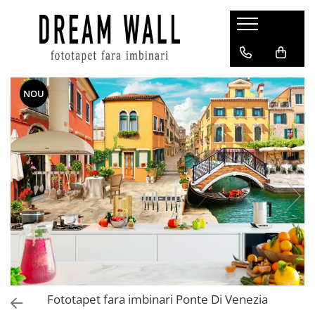
Fototapet fara imbinari
ExclusivArt
NOU
Abstract
Arhitectura
Fluid Art
Forme Geometrice
Fototapet 3D
Frescă
Frunze
Natura
Peisaj
Pentru copii
Fototapet fara imbinari Ponte Di Venezia