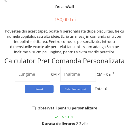
Tropical
DreamWall
Watercolor
150,00 Lei
Povestea din acest tapet, poate fi personalizata dupa placul tau, fie cu
numele copilului, sau alta ideie. Scrie un mesaj in comanda si iti vom
indeplini solicitarea. Pentru comezile personalizate, introdu
dimensiunile exacte ale peretelui tau, noi ii v-om adauga 5cm pe
inaltime si 10cm pe lungime, pentru a evita erorile peretilor.
Calculator Pret Comanda Personalizata
2
CM
×
CM =
0
m
Total:
0
Observații pentru personalizare
IN STOC
Durata de livrare:
2-3 zile