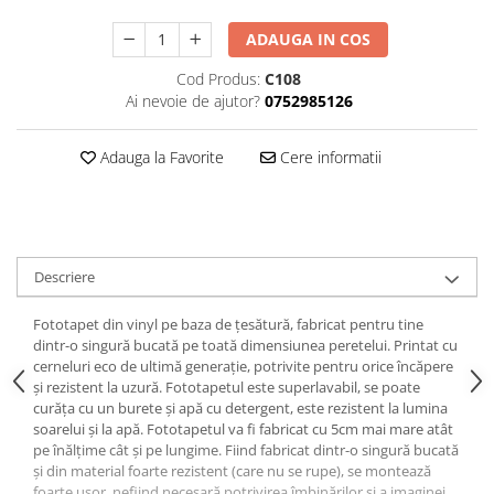
ADAUGA IN COS
Cod Produs:
C108
Ai nevoie de ajutor?
0752985126
Adauga la Favorite
Cere informatii
Descriere
Fototapet din vinyl pe baza de țesătură, fabricat pentru tine
dintr-o singură bucată pe toată dimensiunea peretelui. Printat cu
cerneluri eco de ultimă generație, potrivite pentru orice încăpere
și rezistent la uzură. Fototapetul este superlavabil, se poate
curăța cu un burete și apă cu detergent, este rezistent la lumina
soarelui și la apă. Fototapetul va fi fabricat cu 5cm mai mare atât
pe înălțime cât și pe lungime. Fiind fabricat dintr-o singură bucată
și din material foarte rezistent (care nu se rupe), se montează
foarte ușor, nefiind necesară potrivirea îmbinărilor și a imaginei.