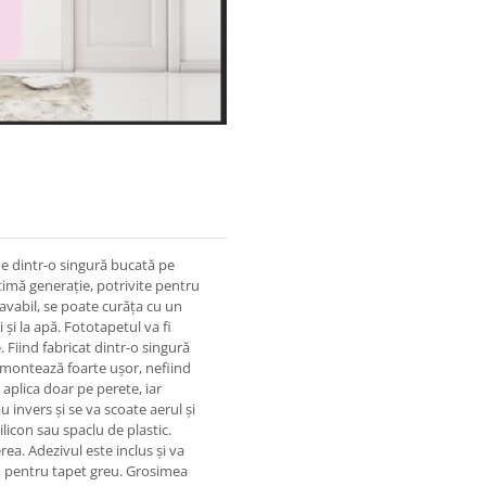
ne dintr-o singură bucată pe
timă generație, potrivite pentru
lavabil, se poate curăța cu un
 și la apă. Fototapetul va fi
 Fiind fabricat dintr-o singură
e montează foarte ușor, nefiind
 aplica doar pe perete, iar
u invers și se va scoate aerul și
ilicon sau spaclu de plastic.
rea. Adezivul este inclus și va
tă, pentru tapet greu. Grosimea