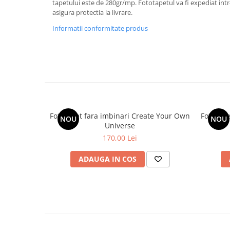
tapetului este de 280gr/mp. Fototapetul va fi expediat intr
asigura protectia la livrare.
Informatii conformitate produs
Fototapet fara imbinari Create Your Own
Fototape
NOU
NOU
Universe
170,00 Lei
ADAUGA IN COS