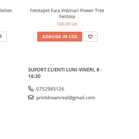
delion
Fototapet Fara Imbinari Flower Tree
Fototapet
Fantasy
160,00 Lei
ADAUGA IN COS
AD
SUPORT CLIENTI
LUNI-VINERI, 8-
16:30
0752985126
printdreamreal@gmail.com