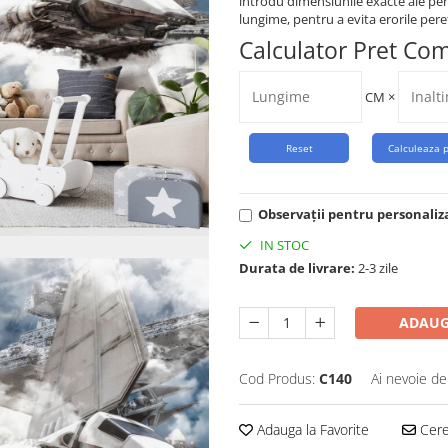
introdu dimensiunile exacte ale per
lungime, pentru a evita erorile peret
Calculator Pret Co
CM
×
Observații pentru personaliz
IN STOC
Durata de livrare:
2-3 zile
ADAUG
Cod Produs:
C140
Ai nevoie de
Adauga la Favorite
Cere 