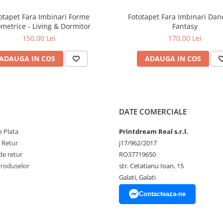
otapet Fara Imbinari Forme
Fototapet Fara Imbinari Dan
metrice - Living & Dormitor
Fantasy
150,00 Lei
170,00 Lei
ADAUGA IN COS
ADAUGA IN COS
DATE COMERCIALE
 Plata
Printdream Real s.r.l.
e Retur
j17/962/2017
de retur
RO37719650
Produselor
str. Cetatianu Ioan, 15
Galati, Galati
Contacteaza-ne