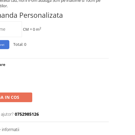
etelui tau, noi ii v-om adauga 5cm pe inaltime si 10cm pe
ilor.
manda Personalizata
2
CM =
0
m
Total:
0
are
A IN COS
 ajutor?
0752985126
informatii