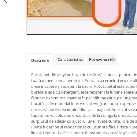
Caracteristici
Review-uri
(0)
Descriere
Fototapet din vinyl pe baza de țesătură, fabricat pentru ti
toată dimensiunea peretelui. Printat cu cerneluri eco de ul
orice încăpere și rezistent la uzură. Fototapetul este super
burete și apă cu detergent, este rezistent la lumina soarelui
fabricat cu 5cm mai mare atât pe înălțime cât și pe lungime.
bucată și din material foarte rezistent (care nu se rupe), s
necesară potrivirea îmbinărilor și a imaginei. Adezivul se va
tapetul se va aplica pe orizontală de la stânga la dreapta sa
surplusul de adeziv cu ajutorul unei lavete curate, rola de s
Poate fi dezlipit și repozitionat cu ușurință fără a risca rupe
îinsoți tapetul. La fel se poate folosi adeziv pastă la gălea