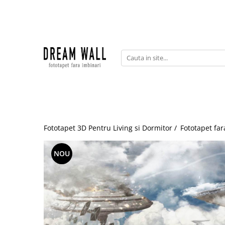
Fototapet fara imbinari
ExclusivArt
Abstract
Arhitectura
Fluid Art
Forme Geometrice
Fototapet 3D Pentru Living si Dormitor /
Fototapet far
Fototapet 3D
Frescă
NOU
Frunze
Natura
Peisaj
Pentru copii