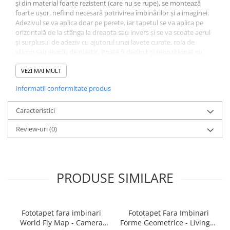
și din material foarte rezistent (care nu se rupe), se montează
foarte ușor, nefiind necesară potrivirea îmbinărilor și a imaginei.
Adezivul se va aplica doar pe perete, iar tapetul se va aplica pe
orizontală de la stânga la dreapta sau invers și se va scoate aerul
și surplusul de adeziv cu ajutorul unei lavete curate, rola de
silicon sau spaclu de plastic. Poate fi dezlipit și repozitionat cu
ușurință fără a risca ruperea. Adezivul este inclus și va îinsoți
tapetul. La fel se poate folosi adeziv pastă la găleată, pentru tapet
VEZI MAI MULT
greu. Grosimea tapetului este de 280gr/mp. Fototapetul va fi
Informatii conformitate produs
expediat intr-un tub de carton care ii va asigura protectia la
livrare.
Caracteristici
Review-uri
(0)
PRODUSE SIMILARE
Fototapet fara imbinari
Fototapet Fara Imbinari
World Fly Map - Camera
Forme Geometrice - Living &