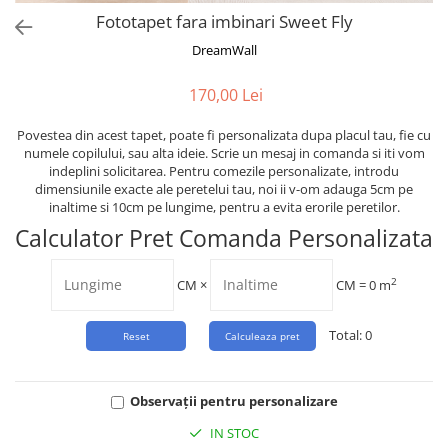
Tropical
Fototapet fara imbinari Sweet Fly
Watercolor
DreamWall
170,00 Lei
Povestea din acest tapet, poate fi personalizata dupa placul tau, fie cu
numele copilului, sau alta ideie. Scrie un mesaj in comanda si iti vom
indeplini solicitarea. Pentru comezile personalizate, introdu
dimensiunile exacte ale peretelui tau, noi ii v-om adauga 5cm pe
inaltime si 10cm pe lungime, pentru a evita erorile peretilor.
Calculator Pret Comanda Personalizata
2
CM
×
CM =
0
m
Total:
0
Observații pentru personalizare
IN STOC