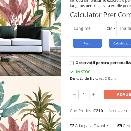
introdu dimensiunile exacte ale per
lungime, pentru a evita erorile peret
Calculator Pret Co
CM
×
Observații pentru personaliz
IN STOC
Durata de livrare:
2-3 zile
ADAUG
Cod Produs:
C210
Ai nevoie de
Adauga la Favorite
Cere 