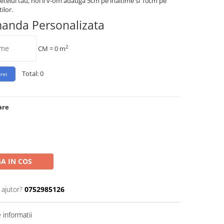
etelui tau, noi ii v-om adauga 5cm pe inaltime si 10cm pe
ilor.
manda Personalizata
2
CM =
0
m
Total:
0
are
A IN COS
 ajutor?
0752985126
informatii