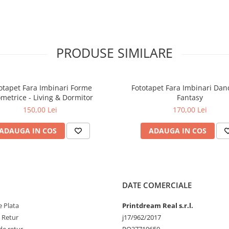
PRODUSE SIMILARE
otapet Fara Imbinari Forme
Fototapet Fara Imbinari Dan
metrice - Living & Dormitor
Fantasy
150,00 Lei
170,00 Lei
ADAUGA IN COS
ADAUGA IN COS
DATE COMERCIALE
 Plata
Printdream Real s.r.l.
e Retur
j17/962/2017
de retur
RO37719650