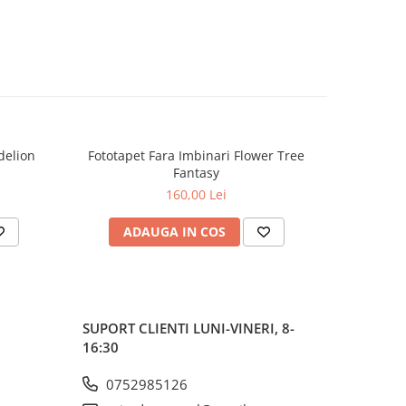
delion
Fototapet Fara Imbinari Flower Tree
Fototapet
Fantasy
160,00 Lei
ADAUGA IN COS
AD
SUPORT CLIENTI
LUNI-VINERI, 8-
16:30
0752985126