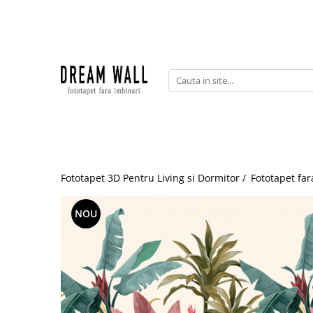
Fototapet fara imbinari
ExclusivArt
Abstract
Arhitectura
Fluid Art
Forme Geometrice
Fototapet 3D Pentru Living si Dormitor /
Fototapet far
Fototapet 3D
Frescă
NOU
Frunze
Natura
Peisaj
Pentru copii