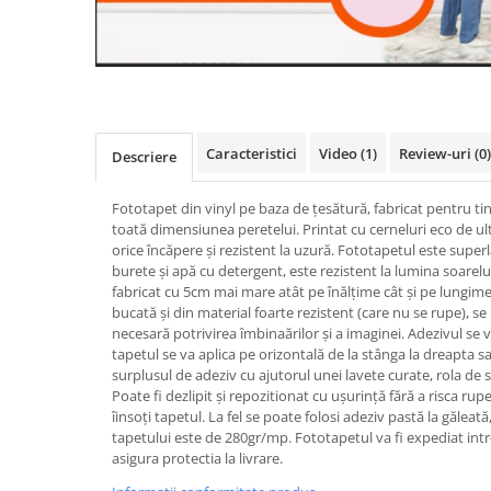
Caracteristici
Video
(1)
Review-uri
(0)
Descriere
Fototapet din vinyl pe baza de țesătură, fabricat pentru ti
toată dimensiunea peretelui. Printat cu cerneluri eco de ul
orice încăpere și rezistent la uzură. Fototapetul este super
burete și apă cu detergent, este rezistent la lumina soarelui
fabricat cu 5cm mai mare atât pe înălțime cât și pe lungime.
bucată și din material foarte rezistent (care nu se rupe), s
necesară potrivirea îmbinaărilor și a imaginei. Adezivul se v
tapetul se va aplica pe orizontală de la stânga la dreapta sa
surplusul de adeziv cu ajutorul unei lavete curate, rola de s
Poate fi dezlipit și repozitionat cu ușurință fără a risca rupe
îinsoți tapetul. La fel se poate folosi adeziv pastă la gălea
tapetului este de 280gr/mp. Fototapetul va fi expediat intr
asigura protectia la livrare.