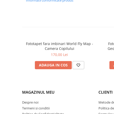
Informatii conformitate produs
Fototapet fara imbinari World Fly Map -
Fot
Camera Copilului
Geo
170,00 Lei
ADAUGA IN COS
MAGAZINUL MEU
CLIENTI
Despre noi
Metode de
Termeni si conditii
Politica d
Politica de Confidentialitate
Formular 