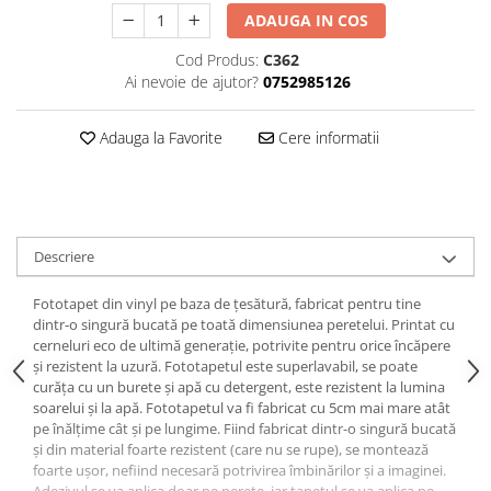
ADAUGA IN COS
Cod Produs:
C362
Ai nevoie de ajutor?
0752985126
Adauga la Favorite
Cere informatii
Descriere
Fototapet din vinyl pe baza de țesătură, fabricat pentru tine
dintr-o singură bucată pe toată dimensiunea peretelui. Printat cu
cerneluri eco de ultimă generație, potrivite pentru orice încăpere
și rezistent la uzură. Fototapetul este superlavabil, se poate
curăța cu un burete și apă cu detergent, este rezistent la lumina
soarelui și la apă. Fototapetul va fi fabricat cu 5cm mai mare atât
pe înălțime cât și pe lungime. Fiind fabricat dintr-o singură bucată
și din material foarte rezistent (care nu se rupe), se montează
foarte ușor, nefiind necesară potrivirea îmbinărilor și a imaginei.
Adezivul se va aplica doar pe perete, iar tapetul se va aplica pe