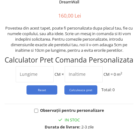
Tropical
DreamWall
Watercolor
160,00 Lei
Povestea din acest tapet, poate fi personalizata dupa placul tau, fie cu
numele copilului, sau alta ideie. Scrie un mesaj in comanda si iti vom
indeplini solicitarea. Pentru comezile personalizate, introdu
dimensiunile exacte ale peretelui tau, noi ii v-om adauga 5cm pe
inaltime si 10cm pe lungime, pentru a evita erorile peretilor.
Calculator Pret Comanda Personalizata
2
CM
×
CM =
0
m
Total:
0
Observații pentru personalizare
IN STOC
Durata de livrare:
2-3 zile