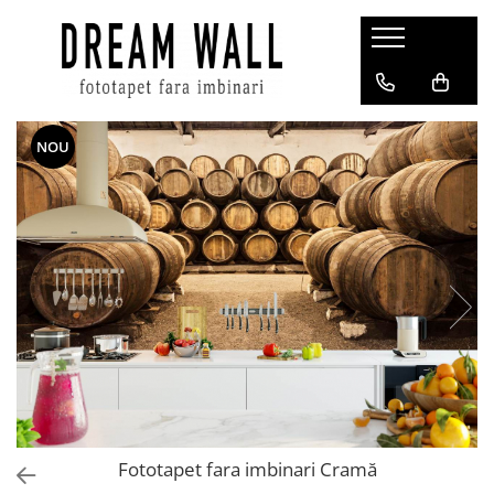
Fototapet fara imbinari
ExclusivArt
NOU
Abstract
Arhitectura
Fluid Art
Forme Geometrice
Fototapet 3D
Frescă
Frunze
Natura
Peisaj
Pentru copii
Fototapet fara imbinari Cramă