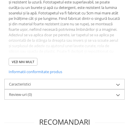
și rezistent la uzură. Fototapetul este superlavabil, se poate
curăța cu un burete și apă cu detergent, este rezistent la lumina
soarelui și la apă. Fototapetul va fi fabricat cu 5cm mai mare atât
pe înălțime cât și pe lungime. Fiind fabricat dintr-o singură bucată
și din material foarte rezistent (care nu se rupe), se montează
foarte ușor, nefiind necesară potrivirea îmbinărilor și a imaginei.
Adezivul se va aplica doar pe perete, iar tapetul se va aplica pe
orizontală de la stânga la dreapta sau invers și se va scoate aerul
și surplusul de adeziv cu ajutorul unei lavete curate, rola de
silicon sau spaclu de plastic. Poate fi dezlipit și repozitionat cu
ușurință fără a risca ruperea. Adezivul este inclus și va îinsoți
tapetul. La fel se poate folosi adeziv pastă la găleată, pentru tapet
VEZI MAI MULT
greu. Grosimea tapetului este de 280gr/mp. Fototapetul va fi
Informatii conformitate produs
expediat intr-un tub de carton care ii va asigura protectia la
livrare.
Caracteristici
Review-uri
(0)
RECOMANDARI