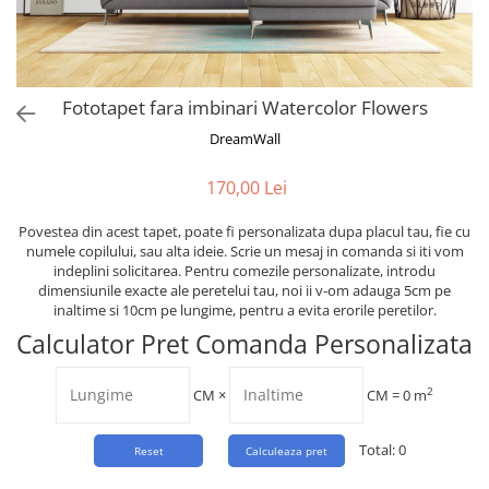
Tropical
Watercolor
Fototapet fara imbinari Watercolor Flowers
DreamWall
170,00 Lei
Povestea din acest tapet, poate fi personalizata dupa placul tau, fie cu
numele copilului, sau alta ideie. Scrie un mesaj in comanda si iti vom
indeplini solicitarea. Pentru comezile personalizate, introdu
dimensiunile exacte ale peretelui tau, noi ii v-om adauga 5cm pe
inaltime si 10cm pe lungime, pentru a evita erorile peretilor.
Calculator Pret Comanda Personalizata
2
CM
×
CM =
0
m
Total:
0