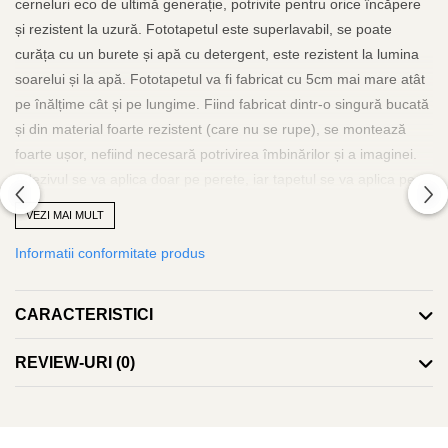
cerneluri eco de ultimă generație, potrivite pentru orice încăpere
și rezistent la uzură. Fototapetul este superlavabil, se poate
curăța cu un burete și apă cu detergent, este rezistent la lumina
soarelui și la apă. Fototapetul va fi fabricat cu 5cm mai mare atât
pe înălțime cât și pe lungime. Fiind fabricat dintr-o singură bucată
și din material foarte rezistent (care nu se rupe), se montează
foarte ușor, nefiind necesară potrivirea îmbinărilor și a imaginei.
Adezivul se va aplica doar pe perete, iar tapetul se va aplica pe
orizontală de la stânga la dreapta sau invers și se va scoate aerul
VEZI MAI MULT
și surplusul de adeziv cu ajutorul unei lavete curate, rola de silicon
Informatii conformitate produs
sau spaclu de plastic. Poate fi dezlipit și repozitionat cu ușurință
fără a risca ruperea. Adezivul este inclus și va îinsoți tapetul. La
fel se poate folosi adeziv pastă la găleată, pentru tapet greu.
CARACTERISTICI
Grosimea tapetului este de 280gr/mp. Fototapetul va fi expediat
intr-un tub de carton care ii va asigura protectia la livrare.
REVIEW-URI
(0)