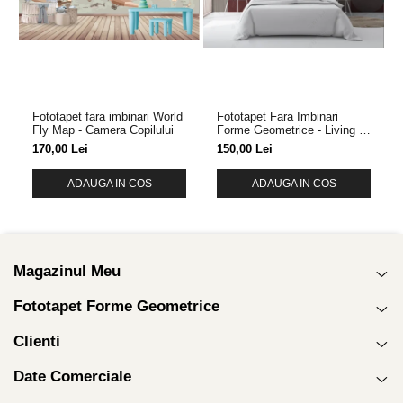
Fototapet fara imbinari World
Fototapet Fara Imbinari
Fly Map - Camera Copilului
Forme Geometrice - Living &
Dormitor
170,00 Lei
150,00 Lei
ADAUGA IN COS
ADAUGA IN COS
Magazinul Meu
Fototapet Forme Geometrice
Clienti
Date Comerciale