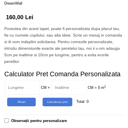
Tropical
DreamWall
Watercolor
160,00 Lei
Povestea din acest tapet, poate fi personalizata dupa placul tau,
fie cu numele copilului, sau alta ideie. Scrie un mesaj in comanda
si iti vom indeplini solicitarea. Pentru comezile personalizate,
introdu dimensiunile exacte ale peretelui tau, noi ii v-om adauga
5cm pe inaltime si 10cm pe lungime, pentru a evita erorile
peretilor.
Calculator Pret Comanda Personalizata
2
CM
×
CM =
0
m
Total:
0
Observații pentru personalizare