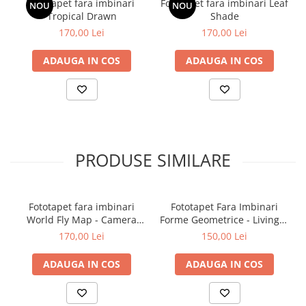
Fototapet fara imbinari
Fototapet fara imbinari Leaf
NOU
NOU
Tropical Drawn
Shade
170,00 Lei
170,00 Lei
ADAUGA IN COS
ADAUGA IN COS
PRODUSE SIMILARE
Fototapet fara imbinari
Fototapet Fara Imbinari
World Fly Map - Camera
Forme Geometrice - Living &
Copilului
Dormitor
170,00 Lei
150,00 Lei
ADAUGA IN COS
ADAUGA IN COS