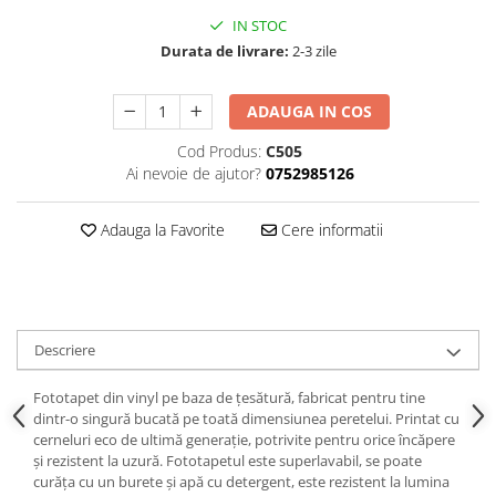
IN STOC
Durata de livrare:
2-3 zile
ADAUGA IN COS
Cod Produs:
C505
Ai nevoie de ajutor?
0752985126
Adauga la Favorite
Cere informatii
Descriere
Fototapet din vinyl pe baza de țesătură, fabricat pentru tine
dintr-o singură bucată pe toată dimensiunea peretelui. Printat cu
cerneluri eco de ultimă generație, potrivite pentru orice încăpere
și rezistent la uzură. Fototapetul este superlavabil, se poate
curăța cu un burete și apă cu detergent, este rezistent la lumina