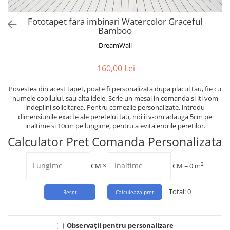
Tropical
Watercolor
Fototapet fara imbinari Watercolor Graceful
Bamboo
DreamWall
160,00 Lei
Povestea din acest tapet, poate fi personalizata dupa placul tau, fie cu
numele copilului, sau alta ideie. Scrie un mesaj in comanda si iti vom
indeplini solicitarea. Pentru comezile personalizate, introdu
dimensiunile exacte ale peretelui tau, noi ii v-om adauga 5cm pe
inaltime si 10cm pe lungime, pentru a evita erorile peretilor.
Calculator Pret Comanda Personalizata
2
CM
×
CM =
0
m
Total:
0
Observații pentru personalizare