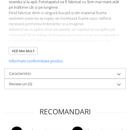
soarelui și la apă. Fototapetul va fi fabricat cu 5cm mai mare atât
pe înălțime cât și pe lungime.
Fiind fabricat dintr-o singură bucată și din material foarte
rezistent (care nu se rupe), se montează foarte ușor, nefiind
necesară potrivirea îmbinărilor și a imaginei.
Adezivul se va aplica doar pe perete, iar tapetul se va aplica pe
orizontală de la stânga la dreapta sau invers și se va scoate aerul
și surplusul de adeziv cu ajutorul unei lavete curate, rola de
silicon sau spaclu de plastic. Poate fi dezlipit și repozitionat cu
ușurință fără a risca ruperea.
VEZI MAI MULT
Adezivul este inclus și va îinsoți tapetul. La fel se poate folosi
Informatii conformitate produs
adeziv pastă la găleată, pentru tapet greu. Grosimea tapetului
este de 280gr/mp.
Fototapetul va fi expediat intr-un tub de carton care ii va asigura
Caracteristici
protectia la livrare.
Review-uri
(0)
RECOMANDARI