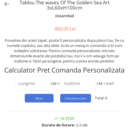
Tropical
Tablou The waves Of The Golden Sea Art
3xL60xH100cm
Watercolor
DreamWall
400,00 Lei
Povestea din acest tapet, poate fi personalizata dupa placul tau, fie cu
numele copilului, sau alta ideie. Scrie un mesaj in comanda si iti vom
indeplini solicitarea. Pentru comezile personalizate, introdu
dimensiunile exacte ale peretelui tau, noi ii v-om adauga 5cm pe
inaltime si 10cm pe lungime, pentru a evita erorile peretilor.
Calculator Pret Comanda Personalizata
2
CM
×
CM =
0
m
Total:
0
IN STOC
Durata de livrare:
2-3 zile