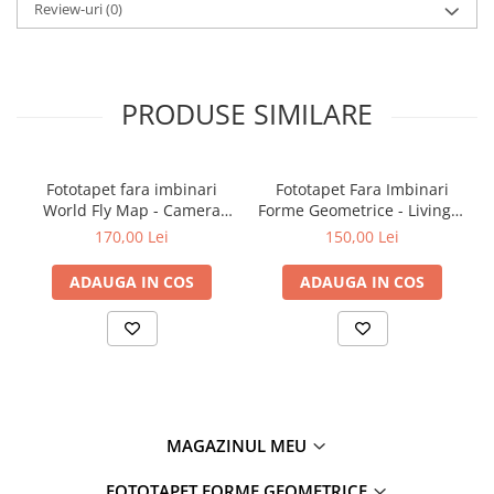
Review-uri
(0)
PRODUSE SIMILARE
Fototapet fara imbinari
Fototapet Fara Imbinari
World Fly Map - Camera
Forme Geometrice - Living &
Copilului
Dormitor
170,00 Lei
150,00 Lei
ADAUGA IN COS
ADAUGA IN COS
MAGAZINUL MEU
FOTOTAPET FORME GEOMETRICE