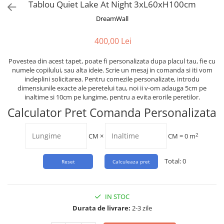
Tropical
Tablou Quiet Lake At Night 3xL60xH100cm
Watercolor
DreamWall
400,00 Lei
Povestea din acest tapet, poate fi personalizata dupa placul tau, fie cu
numele copilului, sau alta ideie. Scrie un mesaj in comanda si iti vom
indeplini solicitarea. Pentru comezile personalizate, introdu
dimensiunile exacte ale peretelui tau, noi ii v-om adauga 5cm pe
inaltime si 10cm pe lungime, pentru a evita erorile peretilor.
Calculator Pret Comanda Personalizata
2
CM
×
CM =
0
m
Total:
0
IN STOC
Durata de livrare:
2-3 zile