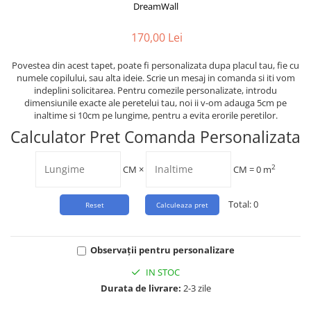
Tropical
DreamWall
Watercolor
170,00 Lei
Povestea din acest tapet, poate fi personalizata dupa placul tau, fie cu
numele copilului, sau alta ideie. Scrie un mesaj in comanda si iti vom
indeplini solicitarea. Pentru comezile personalizate, introdu
dimensiunile exacte ale peretelui tau, noi ii v-om adauga 5cm pe
inaltime si 10cm pe lungime, pentru a evita erorile peretilor.
Calculator Pret Comanda Personalizata
2
CM
×
CM =
0
m
Total:
0
Observații pentru personalizare
IN STOC
Durata de livrare:
2-3 zile