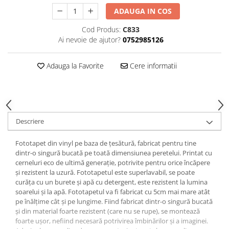
ADAUGA IN COS
Cod Produs:
C833
Ai nevoie de ajutor?
0752985126
Adauga la Favorite
Cere informatii
Descriere
Fototapet din vinyl pe baza de țesătură, fabricat pentru tine
dintr-o singură bucată pe toată dimensiunea peretelui. Printat cu
cerneluri eco de ultimă generație, potrivite pentru orice încăpere
și rezistent la uzură. Fototapetul este superlavabil, se poate
curăța cu un burete și apă cu detergent, este rezistent la lumina
soarelui și la apă. Fototapetul va fi fabricat cu 5cm mai mare atât
pe înălțime cât și pe lungime. Fiind fabricat dintr-o singură bucată
și din material foarte rezistent (care nu se rupe), se montează
foarte ușor, nefiind necesară potrivirea îmbinărilor și a imaginei.