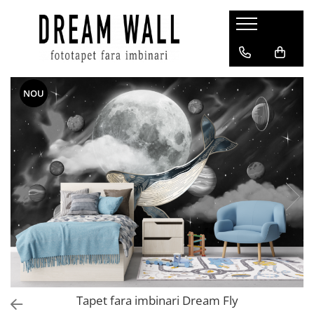
Fototapet fara imbinari
ExclusivArt
NOU
Abstract
Arhitectura
Fluid Art
Forme Geometrice
Fototapet 3D
Frescă
Frunze
Natura
Peisaj
Pentru copii
Tapet fara imbinari Dream Fly