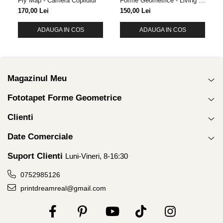
Fly Map - Camera Copilului
Forme Geometrice - Living &
Dormitor
170,00 Lei
150,00 Lei
ADAUGA IN COS
ADAUGA IN COS
Magazinul Meu
Fototapet Forme Geometrice
Clienti
Date Comerciale
Suport Clienti
Luni-Vineri, 8-16:30
0752985126
printdreamreal@gmail.com