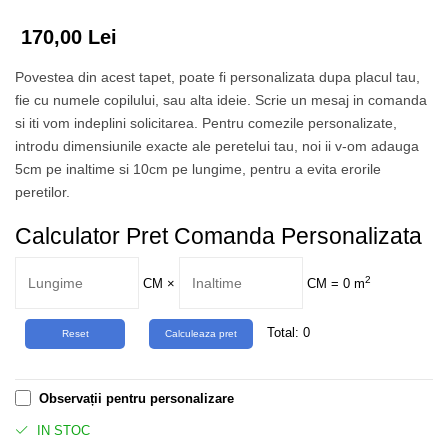
Tropical
Watercolor
170,00 Lei
Povestea din acest tapet, poate fi personalizata dupa placul tau,
fie cu numele copilului, sau alta ideie. Scrie un mesaj in comanda
si iti vom indeplini solicitarea. Pentru comezile personalizate,
introdu dimensiunile exacte ale peretelui tau, noi ii v-om adauga
5cm pe inaltime si 10cm pe lungime, pentru a evita erorile
peretilor.
Calculator Pret Comanda Personalizata
2
CM
×
CM =
0
m
Total:
0
Observații pentru personalizare
IN STOC