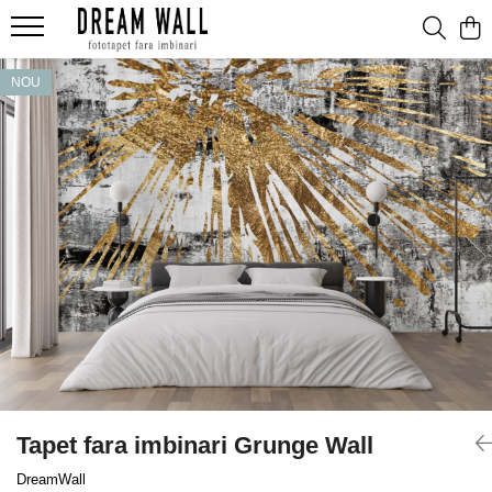
Fototapet fara imbinari
NOU
ExclusivArt
Abstract
Arhitectura
Fluid Art
Forme Geometrice
Fototapet 3D
Frescă
Frunze
Natura
Peisaj
Tapet fara imbinari Grunge Wall
Pentru copii
DreamWall