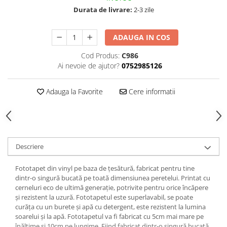
Durata de livrare:
2-3 zile
ADAUGA IN COS
Cod Produs:
C986
Ai nevoie de ajutor?
0752985126
Adauga la Favorite
Cere informatii
Descriere
Fototapet din vinyl pe baza de țesătură, fabricat pentru tine
dintr-o singură bucată pe toată dimensiunea peretelui. Printat cu
cerneluri eco de ultimă generație, potrivite pentru orice încăpere
și rezistent la uzură. Fototapetul este superlavabil, se poate
curăța cu un burete și apă cu detergent, este rezistent la lumina
soarelui și la apă. Fototapetul va fi fabricat cu 5cm mai mare pe
înălțime și 10cm pe lungime. Fiind fabricat dintr-o singură bucată