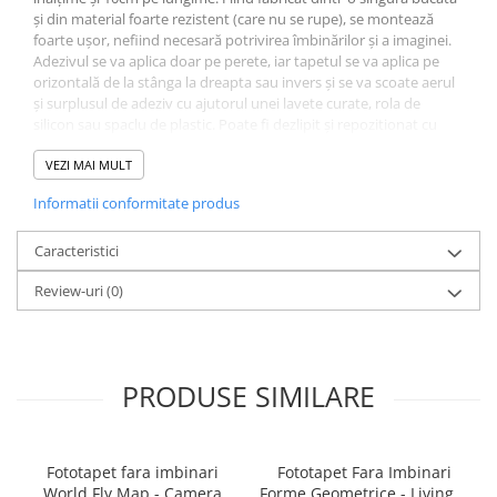
și din material foarte rezistent (care nu se rupe), se montează
foarte ușor, nefiind necesară potrivirea îmbinărilor și a imaginei.
Adezivul se va aplica doar pe perete, iar tapetul se va aplica pe
orizontală de la stânga la dreapta sau invers și se va scoate aerul
și surplusul de adeziv cu ajutorul unei lavete curate, rola de
silicon sau spaclu de plastic. Poate fi dezlipit și repozitionat cu
ușurință fără a risca ruperea. Adezivul este inclus și va însoți
tapetul. La fel se poate folosi adeziv pastă la găleată, pentru tapet
VEZI MAI MULT
greu. Grosimea tapetului este de 280gr/mp. Fototapetul va fi
Informatii conformitate produs
expediat intr-un tub de carton care ii va asigura protectia la
livrare.
Caracteristici
Review-uri
(0)
PRODUSE SIMILARE
Fototapet fara imbinari
Fototapet Fara Imbinari
World Fly Map - Camera
Forme Geometrice - Living &