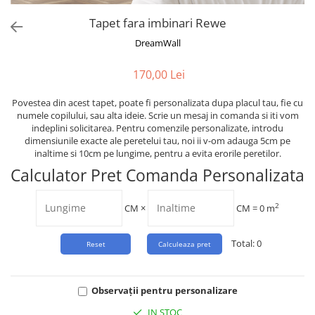
Tropical
Tapet fara imbinari Rewe
Watercolor
DreamWall
170,00 Lei
Povestea din acest tapet, poate fi personalizata dupa placul tau, fie cu
numele copilului, sau alta ideie. Scrie un mesaj in comanda si iti vom
indeplini solicitarea. Pentru comenzile personalizate, introdu
dimensiunile exacte ale peretelui tau, noi ii v-om adauga 5cm pe
inaltime si 10cm pe lungime, pentru a evita erorile peretilor.
Calculator Pret Comanda Personalizata
2
CM
×
CM =
0
m
Total:
0
Observații pentru personalizare
IN STOC