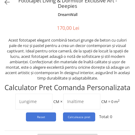
Fototapet Living & Dormitor Exclusive Art -
Tropical
Deepies
Watercolor
DreamWall
170,00 Lei
Acest fototapet elegant combină texturi grunge de beton cu culori
pale de roz și pastel pentru a crea un decor contemporan și vizual
captivant. Ideal pentru orice cameră, de la spații de locuit la spații de
lucru, acest fototapet adaugă o notă de sofisticare și stil modern
ambianței. Confecționat din materiale de înaltă calitate și ușor de
montat, este o alegere excelentă pentru oricine dorește să adauge un
accent artistic și contemporan în designul interior, asigurând în același
timp durabilitate și adaptabilitate.
Calculator Pret Comanda Personalizata
2
CM
×
CM =
0
m
Total:
0