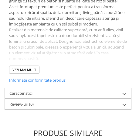
grunge cu texturi de beton și nuanțe delicate de roz și pastel.
Acest fototapet premium este perfect pentru a transforma
aspectul oricărui spațiu, de la dormitor și living până la bucătărie
sau holul de intrare, oferind un decor care captează atenția și
îmbogățește ambianța cu un stil subtil și modern.
Realizat din materiale de calitate superioară, cum ar fi vlies, vinil
sau vinyl, acest tapet este nu doar durabil și rezistent la apă și
lumină, ci și ușor de aplicat. Designul său abstract, cu elemente de
beton și culori pale, creează o experiență vizuală unică, aducând
un element vizual atrăgător și o atmosferă caldă în casa
dumneavoastră.
Pentru a asigura o instalare perfectă și pentru a preveni orice
probleme legate de denivelările peretelui, fiecare fototapet este
VEZI MAI MULT
confecționat cu un supliment de 5-10 cm. Aceasta facilitate
Informatii conformitate produs
permite ajustări ușoare și asigură că designul se potrivește
impecabil pe peretele ales.
Caracteristici
Review-uri
(0)
PRODUSE SIMILARE