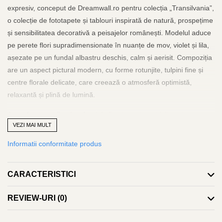
expresiv, conceput de Dreamwall.ro pentru colecția „Transilvania”,
o colecție de fototapete și tablouri inspirată de natură, prospețime
și sensibilitatea decorativă a peisajelor românești. Modelul aduce
pe perete flori supradimensionate în nuanțe de mov, violet și lila,
așezate pe un fundal albastru deschis, calm și aerisit. Compoziția
are un aspect pictural modern, cu forme rotunjite, tulpini fine și
centre florale delicate, care creează o atmosferă optimistă,
relaxantă și plină de lumină.
Acest fototapet floral cu fundal albastru este potrivit pentru
VEZI MAI MULT
interioare vesele, elegante și contemporane: camere de copii,
dormitoare, livinguri creative, saloane de beauty, spații de
Informatii conformitate produs
relaxare, cafenele, boutique hoteluri sau zone HoReCa cu un
decor memorabil. Florile mari transformă peretele într-un accent
CARACTERISTICI
decorativ statement, în timp ce paleta cromatică albastru-violet
păstrează senzația de prospețime și echilibru. Este un tapet mural
REVIEW-URI
(0)
floral premium ideal pentru amenajări moderne, feminine, playful
sau soft glamour.