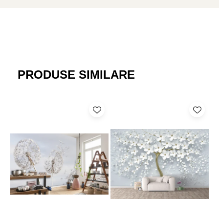
Modelul „Albastru de Primăvară” are o energie vizuală pozitivă,
inspirată de renașterea naturii și de primele culori intense ale
sezonului cald. Florile violet par să se ridice natural pe suprafața
peretelui, oferind ritm, dinamism și profunzime. Datorită fundalului
luminos, fototapetul poate mări vizual camera și poate aduce o
PRODUSE SIMILARE
notă de prospețime chiar și în spațiile mai simple. Este o alegere
excelentă pentru clienții care caută un fototapet cu flori mov, un
tapet decorativ pentru camera copilului, un fototapet pentru living
sau un tapet floral modern realizat pe perete întreg.
Produsul este conceput și fabricat integral în România, de echipa
autohtonă Dreamwall.ro. De la conceptul grafic și adaptarea
compoziției până la pregătirea pentru print și finisarea
materialului, fiecare etapă este realizată local, cu atenție la detalii,
culoare și proporții. Alegând „Albastru de Primăvară”, clientul
susține un produs românesc, creat de o echipă locală specializată
în fototapet personalizat, print decorativ premium și design mural
pentru interior.