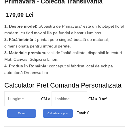
Primăvară - Colecția Transilvania
Tropical
Watercolor
170,00 Lei
1. Despre model:
„Albastru de Primăvară” este un fototapet floral
modern, cu flori mov și lila pe fundal albastru luminos.
2. Fără îmbinări:
printat pe o singură bucată de material,
dimensionată pentru întregul perete.
3. Materiale premium:
vinil de înaltă calitate, disponibil în texturi
Mat, Canvas, Sclipici și Linen.
4. Produs în România:
conceput și fabricat local de echipa
autohtonă Dreamwall.ro.
Calculator Pret Comanda Personalizata
2
CM
×
CM =
0
m
Total:
0