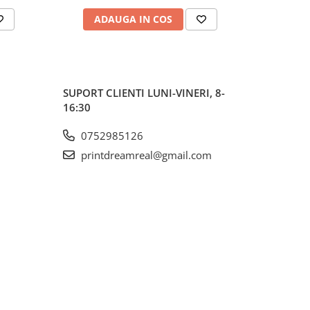
ADAUGA IN COS
AD
SUPORT CLIENTI
LUNI-VINERI, 8-
16:30
0752985126
printdreamreal@gmail.com