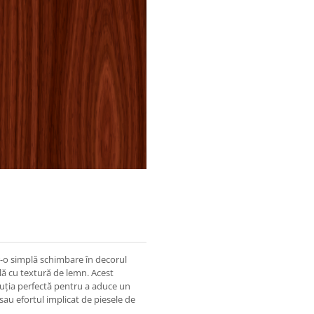
r-o simplă schimbare în decorul
lă cu textură de lemn. Acest
oluția perfectă pentru a aduce un
 sau efortul implicat de piesele de