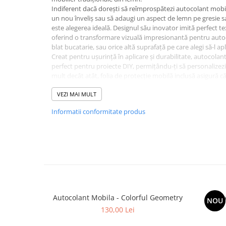
Indiferent dacă dorești să reîmprospătezi autocolant mobila
un nou înveliș sau să adaugi un aspect de lemn pe gresie s
este alegerea ideală. Designul său inovator imită perfect t
oferind o transformare vizuală impresionantă pentru autoc
blat bucatarie, sau orice altă suprafață pe care alegi să-l apli
Creat pentru ușurință în aplicare și durabilitate, autocolan
perfect pentru proiecte DIY, permițându-ți să personalizezi
mult decât atât, folia de protecție mobilă inclusă asigură că
în timp, protejându-le împotriva uzurii, zgârieturilor și chiar
VEZI MAI MULT
Informatii conformitate produs
Autocolant Mobila - Colorful Geometry
Autoc
NOU
130,00 Lei