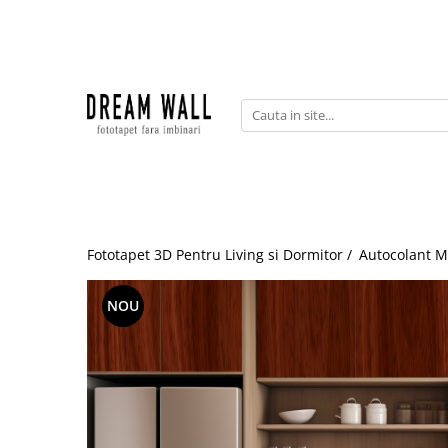
Fototapet fara imbinari
ExclusivArt
Abstract
Arhitectura
Fluid Art
Forme Geometrice
Fototapet 3D Pentru Living si Dormitor /
Autocolant M
Fototapet 3D
Frescă
NOU
Frunze
Natura
Peisaj
Pentru copii