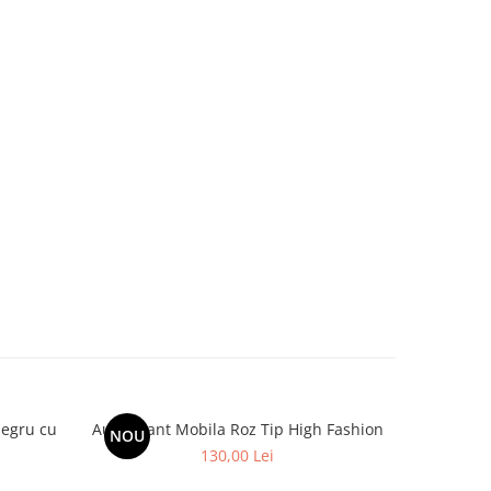
Negru cu
Autocolant Mobila Roz Tip High Fashion
Autocolan
NOU
NOU
130,00 Lei