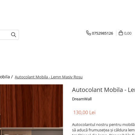
0752985126
0,00
obila /
Autocolant Mobila - Lemn Masiv Rosu
Autocolant Mobila - L
DreamWall
130,00 Lei
Autocolantul nostru pentru mobilă 
să aducă frumusețea și căldura lemnu