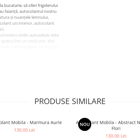
 bucatarie, să oferi frigiderului
au faianță, autocolantul nostru
extura și nuanțele lemnului,
olant usi interior, autocolant
ci.
tul nostru vinilic autoadeziv este
 spațiul într-un mod unic. Mai
 noile tale suprafețe vor rezista
 a apei.
PRODUSE SIMILARE
olant Mobila - Marmura Aurie
Autocolant Mobila - Abstract 
NOU
Flori
130,00 Lei
130,00 Lei