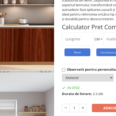
tradițional din lemn. Disponibil în 
aspectul lemnului, transformând oric
autoadeziv face aplicarea ușoară și r
ideal pentru reînnoirea oricărui tip 
și durabilă pentru decorul interior.
Calculator Pret Co
CM
×
Observatii pentru personaliz
IN STOC
Durata de livrare:
2-3 zile
ADAUG