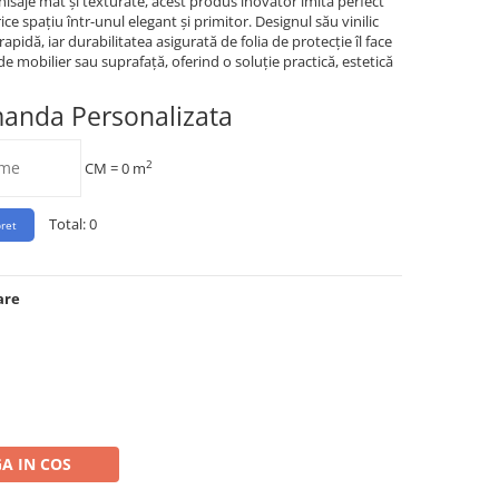
finisaje mat și texturate, acest produs inovator imită perfect
e spațiu într-unul elegant și primitor. Designul său vinilic
apidă, iar durabilitatea asigurată de folia de protecție îl face
de mobilier sau suprafață, oferind o soluție practică, estetică
manda Personalizata
2
CM =
0
m
Total:
0
are
A IN COS