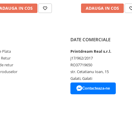
ADAUGA IN COS
ADAUGA IN COS
DATE COMERCIALE
 Plata
Printdream Real s.r.l.
e Retur
j17/962/2017
de retur
RO37719650
Produselor
str. Cetatianu Ioan, 15
Galati, Galati
Contacteaza-ne