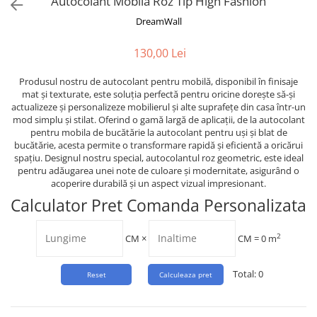
Autocolant Mobila Roz Tip High Fashion
Tropical
DreamWall
Watercolor
130,00 Lei
Produsul nostru de autocolant pentru mobilă, disponibil în finisaje
mat și texturate, este soluția perfectă pentru oricine dorește să-și
actualizeze și personalizeze mobilierul și alte suprafețe din casa într-un
mod simplu și stilat. Oferind o gamă largă de aplicații, de la autocolant
pentru mobila de bucătărie la autocolant pentru uși și blat de
bucătărie, acesta permite o transformare rapidă și eficientă a oricărui
spațiu. Designul nostru special, autocolantul roz geometric, este ideal
pentru adăugarea unei note de culoare și modernitate, asigurând o
acoperire durabilă și un aspect vizual impresionant.
Calculator Pret Comanda Personalizata
2
CM
×
CM =
0
m
Total:
0