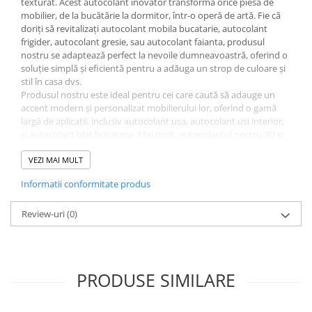
texturat. Acest autocolant inovator transformă orice piesă de
mobilier, de la bucătărie la dormitor, într-o operă de artă. Fie că
doriți să revitalizați autocolant mobila bucatarie, autocolant
frigider, autocolant gresie, sau autocolant faianta, produsul
nostru se adaptează perfect la nevoile dumneavoastră, oferind o
soluție simplă și eficientă pentru a adăuga un strop de culoare și
stil în casa dvs.
Produsul nostru este ideal pentru cei care caută să adauge un
accent modern și personalizat mobilierului lor, oferind o gamă
largă de aplicații, inclusiv autocolant usa, autocolant usi interior,
și autocolant blat bucatarie. Mai mult, autocolantul nostru 3D și
autocolant mobila 3D adaugă o dimensiune vizuală unică,
transformând suprafețele plane în experiențe vizuale captivante.
VEZI MAI MULT
Pe lângă versatilitatea sa în decorul interior, autocolantul nostru
Informatii conformitate produs
oferă o soluție durabilă și practică, fiind ușor de aplicat datorită
caracteristicilor sale autoadezive. Fie că alegeți un design
abstract, geometric, sau preferați simplitatea și eleganța unui
Review-uri
(0)
autocolant lemn, produsul nostru asigură o acoperire impecabilă
și un aspect rafinat.
În mod special, autocolantul nostru roz geometric oferă o
combinație vibrantă și modernă, perfectă pentru a aduce un
PRODUSE SIMILARE
suflu nou în orice cameră. Acest design este ideal pentru cei care
își doresc să creeze un punct focal în spațiul lor de locuit sau să
adauge o notă de personalitate și stil.