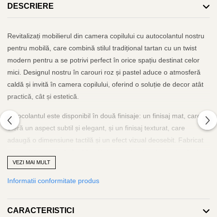
DESCRIERE
Revitalizați mobilierul din camera copilului cu autocolantul nostru
pentru mobilă, care combină stilul tradițional tartan cu un twist
modern pentru a se potrivi perfect în orice spațiu destinat celor
mici. Designul nostru în carouri roz și pastel aduce o atmosferă
caldă și invită în camera copilului, oferind o soluție de decor atât
practică, cât și estetică.
Autocolantul este disponibil în două finisaje: un finisaj mat, care
oferă un aspect subtil și elegant, și un finisaj texturat, care
adaugă o dimensiune tactilă și un efect vizual deosebit. Fabricat
din vinil decorativ de înaltă calitate, acest autocolant este ideal
VEZI MAI MULT
pentru aplicare pe diferite suprafețe ale mobilierului, cum ar fi uși,
blaturi de bucătărie, și chiar pe frigidere sau gresie,
Informatii conformitate produs
transformându-le rapid și fără mizerie.
Ușor de aplicat datorită adezivului puternic, acest autocolant este
CARACTERISTICI