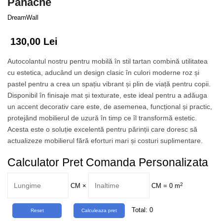
Panache
Tropical
Watercolor
DreamWall
130,00 Lei
Autocolantul nostru pentru mobilă în stil tartan combină utilitatea
cu estetica, aducând un design clasic în culori moderne roz și
pastel pentru a crea un spațiu vibrant și plin de viață pentru copii.
Disponibil în finisaje mat și texturate, este ideal pentru a adăuga
un accent decorativ care este, de asemenea, funcțional și practic,
protejând mobilierul de uzură în timp ce îl transformă estetic.
Acesta este o soluție excelentă pentru părinții care doresc să
actualizeze mobilierul fără eforturi mari și costuri suplimentare.
Calculator Pret Comanda Personalizata
2
CM
×
CM =
0
m
Total:
0