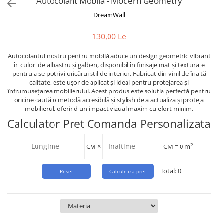
Autocolant Mobila - Modern Geometry
Tropical
DreamWall
Watercolor
130,00 Lei
Autocolantul nostru pentru mobilă aduce un design geometric vibrant
în culori de albastru și galben, disponibil în finisaje mat și texturate
pentru a se potrivi oricărui stil de interior. Fabricat din vinil de înaltă
calitate, este ușor de aplicat și ideal pentru protejarea și
înfrumusețarea mobilierului. Acest produs este soluția perfectă pentru
oricine caută o metodă accesibilă și stylish de a actualiza și proteja
mobilierul, oferind un impact vizual maxim cu efort minim.
Calculator Pret Comanda Personalizata
2
CM
×
CM =
0
m
Total:
0