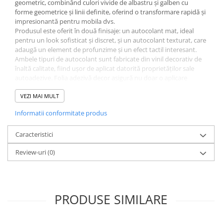
geometric, combinând culori vivide de albastru și galben cu
forme geometrice și linii definite, oferind o transformare rapidă și
impresionantă pentru mobila dvs.
Produsul este oferit în două finisaje: un autocolant mat, ideal
pentru un look sofisticat și discret, și un autocolant texturat, care
adaugă un element de profunzime și un efect tactil interesant.
Ambele tipuri de autocolant sunt fabricate din vinil decorativ de
înaltă calitate, fiind ușor de aplicat datorită proprietăților sale
autoadezive. Folia adezivă decor asigură nu doar o aplicare
simplă, dar și o rezistență ridicată în timp, protejând mobila
împotriva uzurii și a zgârieturilor.
VEZI MAI MULT
Ideal pentru personalizarea rapidă a mobilierului, acest
Informatii conformitate produs
autocolant vine ca o soluție excelentă pentru cei care doresc să își
reînnoiască decorul fără a investi în piese noi de mobilier. Fie că
doriți să revitalizați un frigider, să adăugați un nou aspect unei uși
Caracteristici
de interior sau să oferiți un nou suflu pentru blatul de bucătărie,
Review-uri
(0)
autocolantul nostru este alegerea perfectă.
PRODUSE SIMILARE