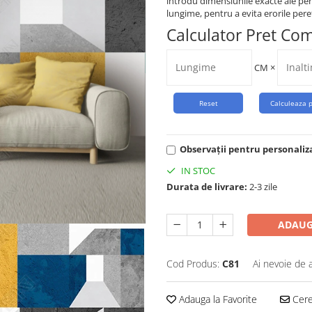
introdu dimensiunile exacte ale per
lungime, pentru a evita erorile peret
Calculator Pret Co
CM
×
Observații pentru personaliz
IN STOC
Durata de livrare:
2-3 zile
ADAUG
Cod Produs:
C81
Ai nevoie de 
Adauga la Favorite
Cere 