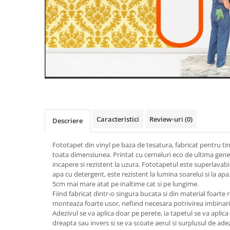
Caracteristici
Review-uri
(0)
Descriere
Fototapet din vinyl pe baza de tesatura, fabricat pentru ti
toata dimensiunea. Printat cu cerneluri eco de ultima gener
incapere si rezistent la uzura. Fototapetul este superlavabi
apa cu detergent, este rezistent la lumina soarelui si la apa
5cm mai mare atat pe inaltime cat si pe lungime.
Fiind fabricat dintr-o singura bucata si din material foarte r
monteaza foarte usor, nefiind necesara potrivirea imbinaril
Adezivul se va aplica doar pe perete, ia tapetul se va aplica
dreapta sau invers si se va scoate aerul si surplusul de adez