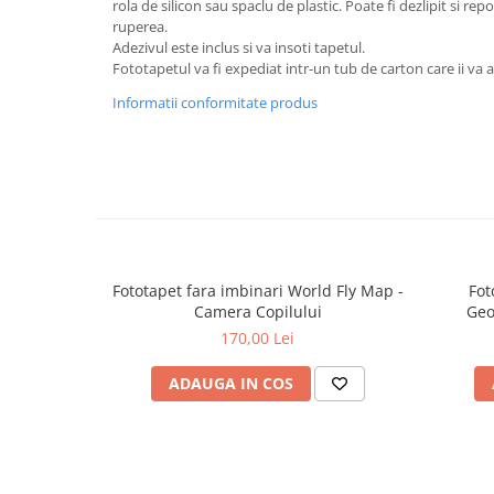
rola de silicon sau spaclu de plastic. Poate fi dezlipit si rep
ruperea.
Adezivul este inclus si va insoti tapetul.
Fototapetul va fi expediat intr-un tub de carton care ii va as
Informatii conformitate produs
Fototapet fara imbinari World Fly Map -
Fot
Camera Copilului
Geo
170,00 Lei
ADAUGA IN COS