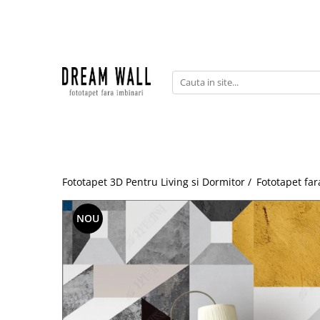
Fototapet fara imbinari
ExclusivArt
Abstract
Arhitectura
Fluid Art
Forme Geometrice
Fototapet 3D Pentru Living si Dormitor /
Fototapet far
Fototapet 3D
Frescă
NOU
Frunze
Natura
Peisaj
Pentru copii