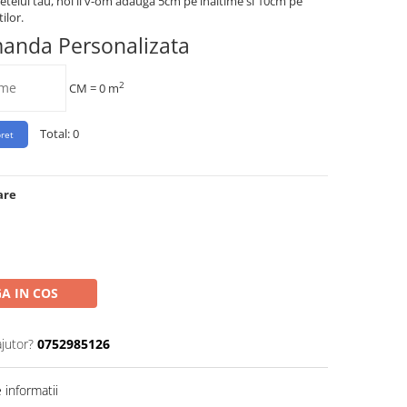
etelui tau, noi ii v-om adauga 5cm pe inaltime si 10cm pe
ilor.
manda Personalizata
2
CM =
0
m
Total:
0
are
A IN COS
ajutor?
0752985126
informatii