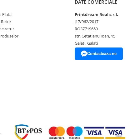
DATE COMERCIALE
 Plata
Printdream Real s.r.l.
e Retur
j17/962/2017
de retur
RO37719650
Produselor
str. Cetatianu Ioan, 15
Galati, Galati
Contacteaza-ne
e