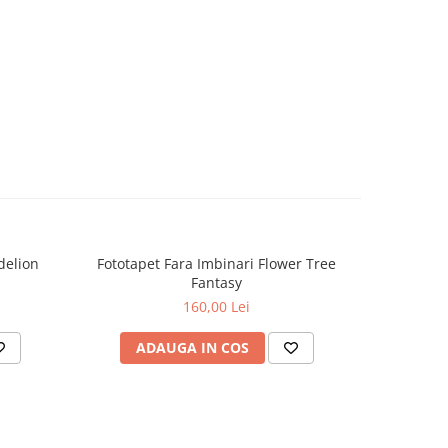
delion
Fototapet Fara Imbinari Flower Tree
Fototapet
Fantasy
160,00 Lei
ADAUGA IN COS
AD