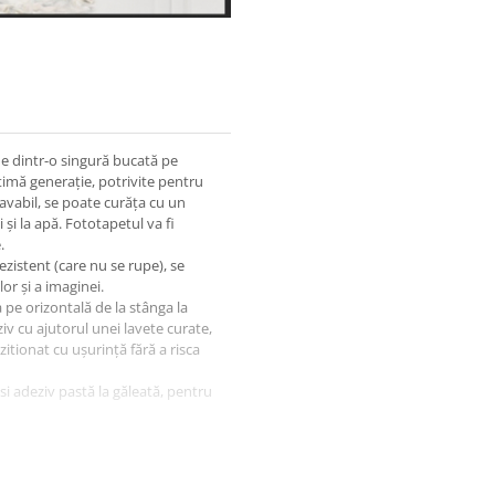
ne dintr-o singură bucată pe
timă generație, potrivite pentru
lavabil, se poate curăța cu un
 și la apă. Fototapetul va fi
.
ezistent (care nu se rupe), se
or și a imaginei.
a pe orizontală de la stânga la
iv cu ajutorul unei lavete curate,
ozitionat cu ușurință fără a risca
osi adeziv pastă la găleată, pentru
igura protectia la livrare.