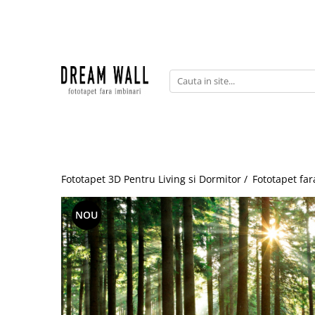
Fototapet fara imbinari
ExclusivArt
Abstract
Arhitectura
Fluid Art
Forme Geometrice
Fototapet 3D Pentru Living si Dormitor /
Fototapet far
Fototapet 3D
Frescă
NOU
Frunze
Natura
Peisaj
Pentru copii