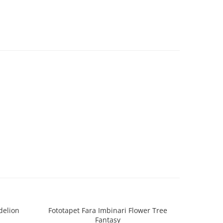
delion
Fototapet Fara Imbinari Flower Tree
Fototapet
Fantasy