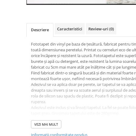
Caracteristici
Review-uri
(0)
Descriere
Fototapet din vinyl pe baza de țesătură, fabricat pentru ti
toată dimensiunea peretelui. Printat cu cerneluri eco de ul
orice încăpere și rezistent la uzură. Fototapetul este super
burete și apă cu detergent, este rezistent la lumina soarelui
fabricat cu 5cm mai mare atât pe înălțime cât și pe lungime
Fiind fabricat dintr-o singură bucată și din material foarte r
montează foarte ușor, nefiind necesară potrivirea îmbinăril
Adezivul se va aplica doar pe perete, iar tapetul se va aplic
dreapta sau invers și se va scoate aerul și surplusul de adez
rola de silicon sau spaclu de plastic. Poate fi dezlipit și rep
ruperea.
Adezivul este inclus și va îinsoți tapetul. La fel se poate fol
tapet greu. Grosimea tapetului este de 280gr/mp.
Fototapetul va fi expediat intr-un tub de carton care ii va as
VEZI MAI MULT
Informatii conformitate produs