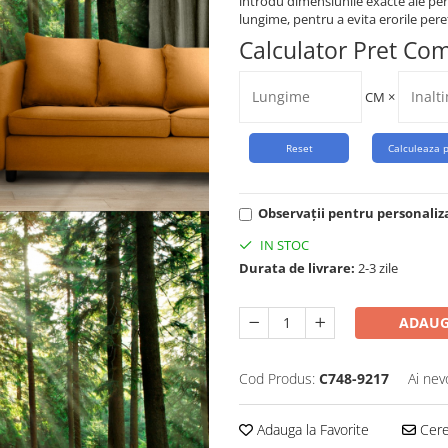
introdu dimensiunile exacte ale per
lungime, pentru a evita erorile peret
Calculator Pret Co
CM
×
Observații pentru personaliz
IN STOC
Durata de livrare:
2-3 zile
ADAUG
Cod Produs:
C748-9217
Ai nev
Adauga la Favorite
Cere 