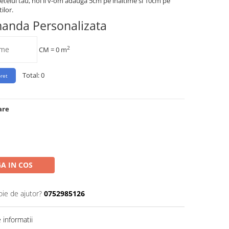
etelui tau, noi ii v-om adauga 5cm pe inaltime si 10cm pe
ilor.
manda Personalizata
2
CM =
0
m
Total:
0
are
A IN COS
oie de ajutor?
0752985126
informatii