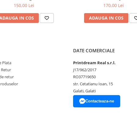
150,00 Lei
170,00 Lei
ADAUGA IN COS
ADAUGA IN COS
DATE COMERCIALE
 Plata
Printdream Real s.r.l.
e Retur
j17/962/2017
de retur
RO37719650
Produselor
str. Cetatianu Ioan, 15
Galati, Galati
Contacteaza-ne